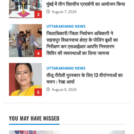
सहसपुर विधानसभा क्षेत्र के पोलिंग बूथों का
निरीक्षण कर एसआईआर आपत्ति निस्तारण
शिविर की व्यवस्थाओं का लिया जायजा
4
August 6, 2026
UTTARAKHAND NEWS
तीलू रौतेली पुरस्कार के लिए 13 वीरांगनाओं का
चयन : रेखा आर्या
August 6, 2026
5
UTTARAKHAND NEWS
15 अगस्त तक ई-केवाईसी नहीं कराई तो गैस
आपूर्ति पर पड़ सकता है असर
August 8, 2026
1
UTTARAKHAND NEWS
धामी कैबिनेट ने लिए कई महत्वपूर्ण निर्णय, अब
YOU MAY HAVE MISSED
सामान्य वर्ग के पशुपालकों को भी गाय एवं भैंस
खरीद पर मिलेगा अनुदान, मजदूरी संहिता
नियमावली-2026 को मिली मंजूरी
2