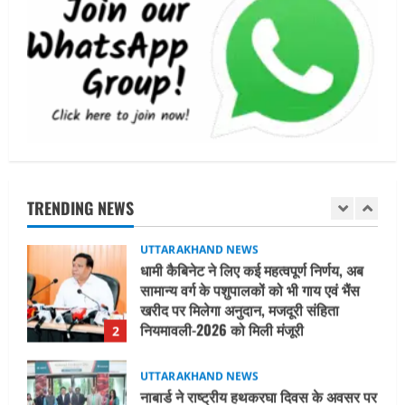
UTTARAKHAND NEWS
15 अगस्त तक ई-केवाईसी नहीं कराई तो गैस
आपूर्ति पर पड़ सकता है असर
August 8, 2026
1
UTTARAKHAND NEWS
धामी कैबिनेट ने लिए कई महत्वपूर्ण निर्णय, अब
सामान्य वर्ग के पशुपालकों को भी गाय एवं भैंस
खरीद पर मिलेगा अनुदान, मजदूरी संहिता
TRENDING NEWS
नियमावली-2026 को मिली मंजूरी
2
August 7, 2026
UTTARAKHAND NEWS
नाबार्ड ने राष्ट्रीय हथकरघा दिवस के अवसर पर
मुंबई में तीन दिवसीय प्रदर्शनी का आयोजन किया
August 7, 2026
3
UTTARAKHAND NEWS
जिलाधिकारी/जिला निर्वाचन अधिकारी ने