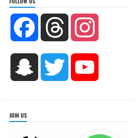
FOLLOW US
खरीद पर मिलेगा अनुदान, मजदूरी संहिता
नियमावली-2026 को मिली मंजूरी
2
August 7, 2026
Facebook
Threads
Instagram
UTTARAKHAND NEWS
नाबार्ड ने राष्ट्रीय हथकरघा दिवस के अवसर पर
मुंबई में तीन दिवसीय प्रदर्शनी का आयोजन किया
August 7, 2026
3
UTTARAKHAND NEWS
Snapchat
Twitter
YouTube
जिलाधिकारी/जिला निर्वाचन अधिकारी ने
सहसपुर विधानसभा क्षेत्र के पोलिंग बूथों का
निरीक्षण कर एसआईआर आपत्ति निस्तारण
शिविर की व्यवस्थाओं का लिया जायजा
4
August 6, 2026
UTTARAKHAND NEWS
तीलू रौतेली पुरस्कार के लिए 13 वीरांगनाओं का
JOIN US
चयन : रेखा आर्या
August 6, 2026
5