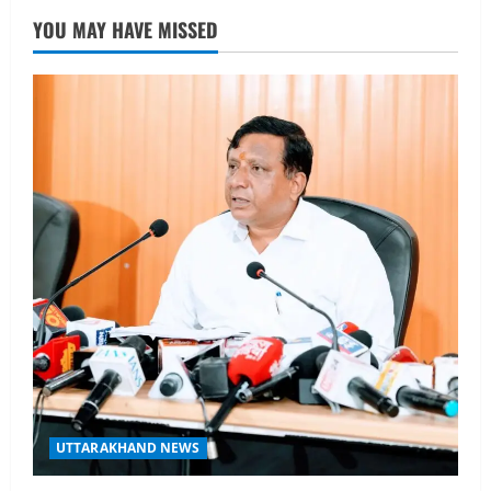
नाबार्ड ने राष्ट्रीय हथकरघा दिवस के अवसर पर
YOU MAY HAVE MISSED
मुंबई में तीन दिवसीय प्रदर्शनी का आयोजन किया
August 7, 2026
2
UTTARAKHAND NEWS
जिलाधिकारी/जिला निर्वाचन अधिकारी ने
सहसपुर विधानसभा क्षेत्र के पोलिंग बूथों का
निरीक्षण कर एसआईआर आपत्ति निस्तारण
शिविर की व्यवस्थाओं का लिया जायजा
3
August 6, 2026
UTTARAKHAND NEWS
तीलू रौतेली पुरस्कार के लिए 13 वीरांगनाओं का
चयन : रेखा आर्या
August 6, 2026
4
UTTARAKHAND NEWS
मिस उत्तराखंड 2026 के सब-कॉन्टेस्ट ‘मिस
UTTARAKHAND NEWS
ब्यूटीफुल आइज़’ एवं ‘मिस ब्यूटीफुल हेयर’ का
आयोजन