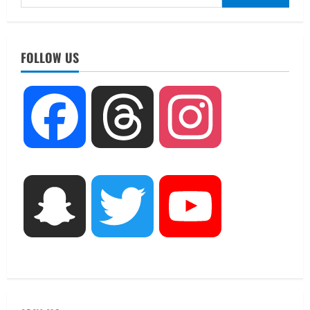
for:
UTTARAKHAND NEWS
नाबार्ड ने राष्ट्रीय हथकरघा दिवस के अवसर पर
FOLLOW US
मुंबई में तीन दिवसीय प्रदर्शनी का आयोजन किया
August 7, 2026
2
UTTARAKHAND NEWS
Facebook
Threads
Instagram
जिलाधिकारी/जिला निर्वाचन अधिकारी ने
सहसपुर विधानसभा क्षेत्र के पोलिंग बूथों का
निरीक्षण कर एसआईआर आपत्ति निस्तारण
शिविर की व्यवस्थाओं का लिया जायजा
3
August 6, 2026
Snapchat
Twitter
YouTube
UTTARAKHAND NEWS
तीलू रौतेली पुरस्कार के लिए 13 वीरांगनाओं का
चयन : रेखा आर्या
August 6, 2026
4
UTTARAKHAND NEWS
मिस उत्तराखंड 2026 के सब-कॉन्टेस्ट ‘मिस