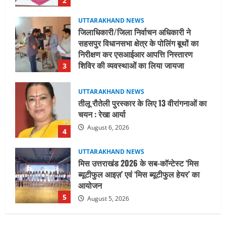
3
August 6, 2026
UTTARAKHAND NEWS
तीलू रौतेली पुरस्कार के लिए 13 वीरांगनाओं का
चयन : रेखा आर्या
August 6, 2026
4
UTTARAKHAND NEWS
मिस उत्तराखंड 2026 के सब-कॉन्टेस्ट ‘मिस
ब्यूटीफुल आइज़’ एवं ‘मिस ब्यूटीफुल हेयर’ का
आयोजन
5
August 5, 2026
UTTARAKHAND NEWS
धामी कैबिनेट ने लिए कई महत्वपूर्ण निर्णय, अब
सामान्य वर्ग के पशुपालकों को भी गाय एवं भैंस
खरीद पर मिलेगा अनुदान, मजदूरी संहिता
नियमावली-2026 को मिली मंजूरी
1
August 7, 2026
UTTARAKHAND NEWS