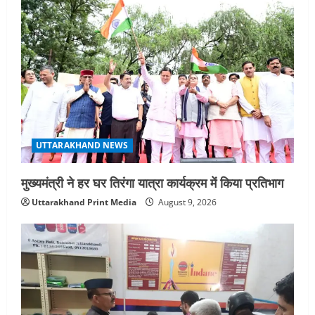
UTTARAKHAND NEWS
धामी कैबिनेट ने लिए कई महत्वपूर्ण निर्णय, अब
सामान्य वर्ग के पशुपालकों को भी गाय एवं भैंस
खरीद पर मिलेगा अनुदान, मजदूरी संहिता
नियमावली-2026 को मिली मंजूरी
3
August 7, 2026
UTTARAKHAND NEWS
नाबार्ड ने राष्ट्रीय हथकरघा दिवस के अवसर पर
मुंबई में तीन दिवसीय प्रदर्शनी का आयोजन किया
UTTARAKHAND NEWS
August 7, 2026
4
मुख्यमंत्री ने हर घर तिरंगा यात्रा कार्यक्रम में किया प्रतिभाग
UTTARAKHAND NEWS
Uttarakhand Print Media
August 9, 2026
जिलाधिकारी/जिला निर्वाचन अधिकारी ने
सहसपुर विधानसभा क्षेत्र के पोलिंग बूथों का
निरीक्षण कर एसआईआर आपत्ति निस्तारण
शिविर की व्यवस्थाओं का लिया जायजा
5
August 6, 2026