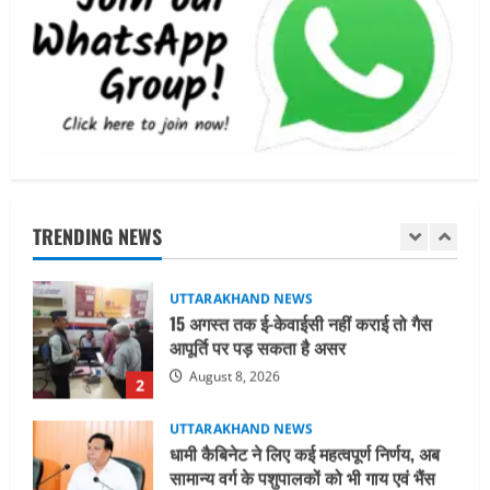
UTTARAKHAND NEWS
मुख्यमंत्री ने हर घर तिरंगा यात्रा कार्यक्रम में
किया प्रतिभाग
August 9, 2026
1
UTTARAKHAND NEWS
15 अगस्त तक ई-केवाईसी नहीं कराई तो गैस
आपूर्ति पर पड़ सकता है असर
TRENDING NEWS
August 8, 2026
2
UTTARAKHAND NEWS
धामी कैबिनेट ने लिए कई महत्वपूर्ण निर्णय, अब
सामान्य वर्ग के पशुपालकों को भी गाय एवं भैंस
खरीद पर मिलेगा अनुदान, मजदूरी संहिता
नियमावली-2026 को मिली मंजूरी
3
August 7, 2026
UTTARAKHAND NEWS
नाबार्ड ने राष्ट्रीय हथकरघा दिवस के अवसर पर