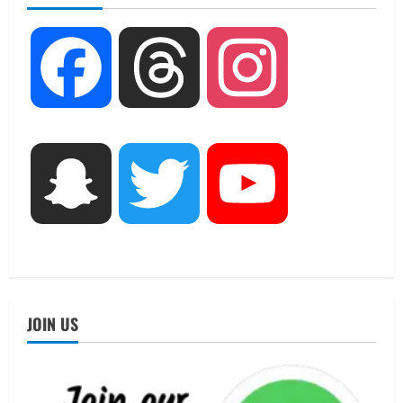
August 8, 2026
2
UTTARAKHAND NEWS
Facebook
Threads
Instagram
धामी कैबिनेट ने लिए कई महत्वपूर्ण निर्णय, अब
सामान्य वर्ग के पशुपालकों को भी गाय एवं भैंस
खरीद पर मिलेगा अनुदान, मजदूरी संहिता
नियमावली-2026 को मिली मंजूरी
3
August 7, 2026
Snapchat
Twitter
YouTube
UTTARAKHAND NEWS
नाबार्ड ने राष्ट्रीय हथकरघा दिवस के अवसर पर
मुंबई में तीन दिवसीय प्रदर्शनी का आयोजन किया
August 7, 2026
4
UTTARAKHAND NEWS
जिलाधिकारी/जिला निर्वाचन अधिकारी ने
JOIN US
सहसपुर विधानसभा क्षेत्र के पोलिंग बूथों का
निरीक्षण कर एसआईआर आपत्ति निस्तारण
शिविर की व्यवस्थाओं का लिया जायजा
5
August 6, 2026