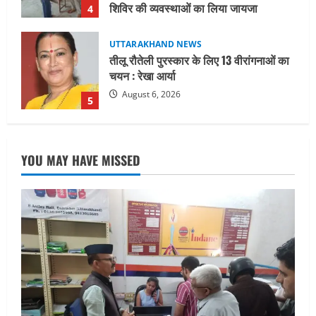
August 6, 2026
5
UTTARAKHAND NEWS
15 अगस्त तक ई-केवाईसी नहीं कराई तो गैस
आपूर्ति पर पड़ सकता है असर
August 8, 2026
1
UTTARAKHAND NEWS
धामी कैबिनेट ने लिए कई महत्वपूर्ण निर्णय, अब
YOU MAY HAVE MISSED
सामान्य वर्ग के पशुपालकों को भी गाय एवं भैंस
खरीद पर मिलेगा अनुदान, मजदूरी संहिता
नियमावली-2026 को मिली मंजूरी
2
August 7, 2026
UTTARAKHAND NEWS
नाबार्ड ने राष्ट्रीय हथकरघा दिवस के अवसर पर
मुंबई में तीन दिवसीय प्रदर्शनी का आयोजन किया
August 7, 2026
3