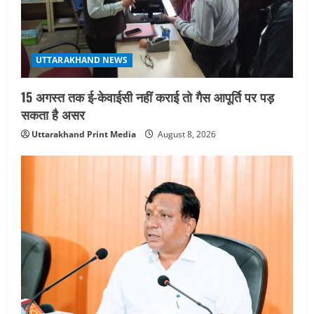
UTTARAKHAND NEWS
जिलाधिकारी/जिला निर्वाचन अधिकारी ने
सहसपुर विधानसभा क्षेत्र के पोलिंग बूथों का
निरीक्षण कर एसआईआर आपत्ति निस्तारण
UTTARAKHAND NEWS
शिविर की व्यवस्थाओं का लिया जायजा
4
August 6, 2026
15 अगस्त तक ई-केवाईसी नहीं कराई तो गैस आपूर्ति पर पड़
UTTARAKHAND NEWS
सकता है असर
तीलू रौतेली पुरस्कार के लिए 13 वीरांगनाओं का
Uttarakhand Print Media
August 8, 2026
चयन : रेखा आर्या
August 6, 2026
5