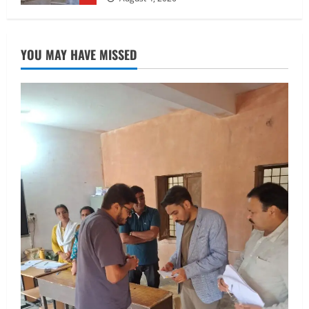
August 6, 2026
UTTARAKHAND NEWS
तीलू रौतेली पुरस्कार के लिए 13 वीरांगनाओं का
YOU MAY HAVE MISSED
चयन : रेखा आर्या
August 6, 2026
2
UTTARAKHAND NEWS
मिस उत्तराखंड 2026 के सब-कॉन्टेस्ट ‘मिस
ब्यूटीफुल आइज़’ एवं ‘मिस ब्यूटीफुल हेयर’ का
आयोजन
3
August 5, 2026
UTTARAKHAND NEWS
एमआईटी वर्ल्ड पीस यूनिवर्सिटी और जर्मनी के
बीएसबीआई के बीच समझौता; भारतीय छात्रों
को मिलेंगे वैश्विक अवसर
4
August 5, 2026
STATES NEWS
महाराज की राजस्थान के मुख्यमंत्री से