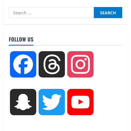
Search
for:
UTTARAKHAND NEWS
तीलू रौतेली पुरस्कार के लिए 13 वीरांगनाओं का
FOLLOW US
चयन : रेखा आर्या
August 6, 2026
2
UTTARAKHAND NEWS
Facebook
Threads
Instagram
मिस उत्तराखंड 2026 के सब-कॉन्टेस्ट ‘मिस
ब्यूटीफुल आइज़’ एवं ‘मिस ब्यूटीफुल हेयर’ का
आयोजन
3
August 5, 2026
UTTARAKHAND NEWS
Snapchat
Twitter
YouTube
एमआईटी वर्ल्ड पीस यूनिवर्सिटी और जर्मनी के
बीएसबीआई के बीच समझौता; भारतीय छात्रों
को मिलेंगे वैश्विक अवसर
4
August 5, 2026