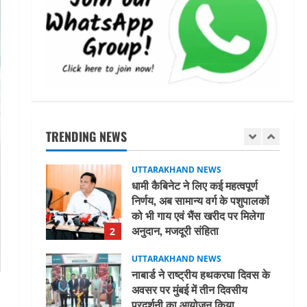
तीलू रौतेली पुरस्कार के लिए 13
वीरांगनाओं का चयन : रेखा आर्या
August 6, 2026
5
UTTARAKHAND NEWS
15 अगस्त तक ई-केवाईसी नहीं कराई तो
गैस आपूर्ति पर पड़ सकता है असर
TRENDING NEWS
August 8, 2026
1
UTTARAKHAND NEWS
धामी कैबिनेट ने लिए कई महत्वपूर्ण
निर्णय, अब सामान्य वर्ग के पशुपालकों
को भी गाय एवं भैंस खरीद पर मिलेगा
अनुदान, मजदूरी संहिता
2
नियमावली-2026 को मिली मंजूरी
UTTARAKHAND NEWS
August 7, 2026
नाबार्ड ने राष्ट्रीय हथकरघा दिवस के
अवसर पर मुंबई में तीन दिवसीय
प्रदर्शनी का आयोजन किया