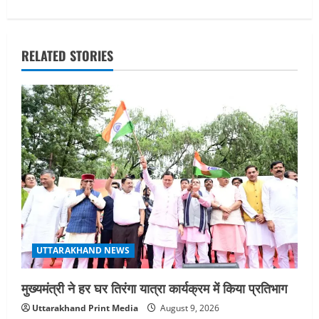
t
n
RELATED STORIES
a
v
i
g
a
t
i
UTTARAKHAND NEWS
o
मुख्यमंत्री ने हर घर तिरंगा यात्रा कार्यक्रम में किया प्रतिभाग
n
Uttarakhand Print Media
August 9, 2026