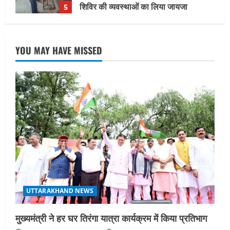
August 9, 2026
1
UTTARAKHAND NEWS
15 अगस्त तक ई-केवाईसी नहीं कराई तो गैस
YOU MAY HAVE MISSED
आपूर्ति पर पड़ सकता है असर
August 8, 2026
2
UTTARAKHAND NEWS
धामी कैबिनेट ने लिए कई महत्वपूर्ण निर्णय, अब
सामान्य वर्ग के पशुपालकों को भी गाय एवं भैंस
खरीद पर मिलेगा अनुदान, मजदूरी संहिता
नियमावली-2026 को मिली मंजूरी
3
August 7, 2026
UTTARAKHAND NEWS
नाबार्ड ने राष्ट्रीय हथकरघा दिवस के अवसर पर
मुंबई में तीन दिवसीय प्रदर्शनी का आयोजन किया
UTTARAKHAND NEWS
August 7, 2026
4
मुख्यमंत्री ने हर घर तिरंगा यात्रा कार्यक्रम में किया प्रतिभाग
UTTARAKHAND NEWS