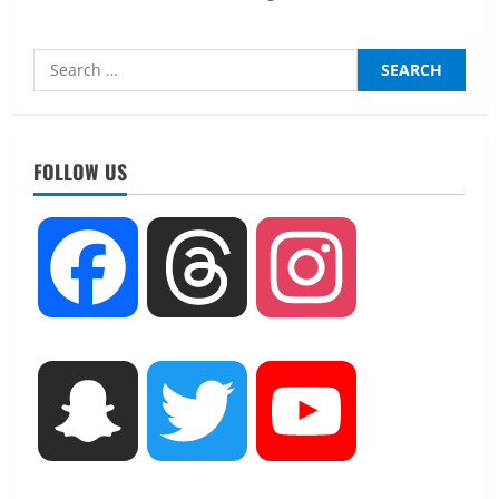
Search
for:
UTTARAKHAND NEWS
15 अगस्त तक ई-केवाईसी नहीं कराई तो गैस
आपूर्ति पर पड़ सकता है असर
FOLLOW US
August 8, 2026
2
UTTARAKHAND NEWS
Facebook
Threads
Instagram
धामी कैबिनेट ने लिए कई महत्वपूर्ण निर्णय, अब
सामान्य वर्ग के पशुपालकों को भी गाय एवं भैंस
खरीद पर मिलेगा अनुदान, मजदूरी संहिता
नियमावली-2026 को मिली मंजूरी
3
August 7, 2026
Snapchat
Twitter
YouTube
UTTARAKHAND NEWS
नाबार्ड ने राष्ट्रीय हथकरघा दिवस के अवसर पर
मुंबई में तीन दिवसीय प्रदर्शनी का आयोजन किया
August 7, 2026
4