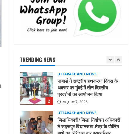
धामी कैबिनेट ने लिए कई महत्वपूर्ण
निर्णय, अब सामान्य वर्ग के पशुपालकों
को भी गाय एवं भैंस खरीद पर मिलेगा
अनुदान, मजदूरी संहिता
1
नियमावली-2026 को मिली मंजूरी
UTTARAKHAND NEWS
August 7, 2026
नाबार्ड ने राष्ट्रीय हथकरघा दिवस के
अवसर पर मुंबई में तीन दिवसीय
प्रदर्शनी का आयोजन किया
TRENDING NEWS
2
August 7, 2026
UTTARAKHAND NEWS
जिलाधिकारी/जिला निर्वाचन अधिकारी
ं
ने सहसपुर विधानसभा क्षेत्र के पोलिंग
बूथों का निरीक्षण कर एसआईआर
आपत्ति निस्तारण शिविर की व्यवस्थाओं
3
का लिया जायजा
August 6, 2026
UTTARAKHAND NEWS
तीलू रौतेली पुरस्कार के लिए 13
वीरांगनाओं का चयन : रेखा आर्या