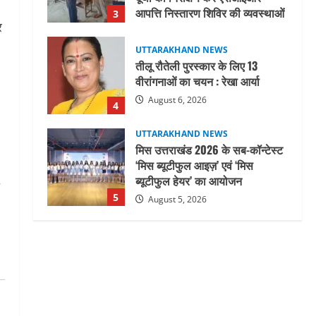
August 6, 2026
4
र
UTTARAKHAND NEWS
मिस उत्तराखंड 2026 के सब-कॉन्टेस्ट
‘मिस ब्यूटीफुल आइज़’ एवं ‘मिस
ब्यूटीफुल हेयर’ का आयोजन
5
August 5, 2026
UTTARAKHAND NEWS
धामी कैबिनेट ने लिए कई महत्वपूर्ण
निर्णय, अब सामान्य वर्ग के पशुपालकों
को भी गाय एवं भैंस खरीद पर मिलेगा
अनुदान, मजदूरी संहिता
1
नियमावली-2026 को मिली मंजूरी
UTTARAKHAND NEWS
August 7, 2026
नाबार्ड ने राष्ट्रीय हथकरघा दिवस के
अवसर पर मुंबई में तीन दिवसीय
प्रदर्शनी का आयोजन किया
2
August 7, 2026