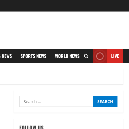
S NEWS
SPORTS NEWS
WORLD NEWS
LIVE
Search
UTTARAKHAND NEWS
for:
नाबार्ड ने राष्ट्रीय हथकरघा दिवस के
अवसर पर मुंबई में तीन दिवसीय
प्रदर्शनी का आयोजन किया
FOLLOW US