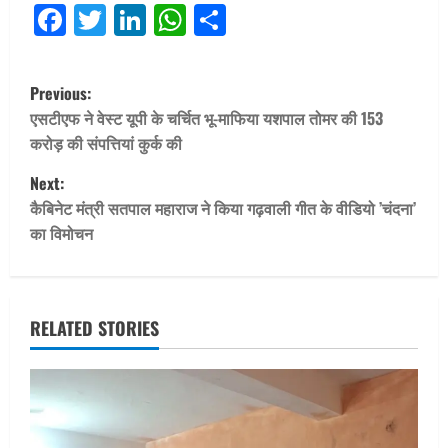
Facebook
Twitter
LinkedIn
WhatsApp
Share
P
Previous:
o
एसटीएफ ने वेस्ट यूपी के चर्चित भू-माफिया यशपाल तोमर की 153
करोड़ की संपत्तियां कुर्क की
s
Next:
t
कैबिनेट मंत्री सतपाल महाराज ने किया गढ़वाली गीत के वीडियो ’चंदना’
का विमोचन
n
a
v
RELATED STORIES
i
g