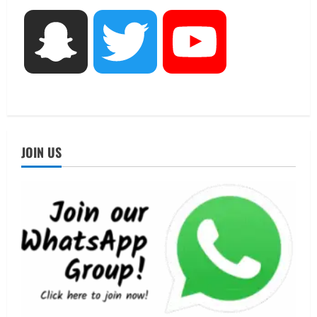
आयोजन
3
August 5, 2026
Snapchat
Twitter
YouTube
UTTARAKHAND NEWS
एमआईटी वर्ल्ड पीस यूनिवर्सिटी और जर्मनी के
बीएसबीआई के बीच समझौता; भारतीय छात्रों
को मिलेंगे वैश्विक अवसर
4
August 5, 2026
STATES NEWS
JOIN US
महाराज की राजस्थान के मुख्यमंत्री से
शिष्टाचार भेंट पर्यटन और सांस्कृतिक
गतिविधियों के विस्तार पर हुई चर्चा
5
August 4, 2026
UTTARAKHAND NEWS
जिलाधिकारी/जिला निर्वाचन अधिकारी ने
सहसपुर विधानसभा क्षेत्र के पोलिंग बूथों का
निरीक्षण कर एसआईआर आपत्ति निस्तारण
शिविर की व्यवस्थाओं का लिया जायजा
1
August 6, 2026