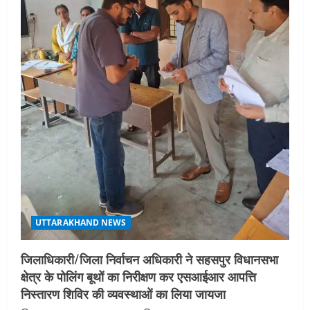
UTTARAKHAND NEWS
एमआईटी वर्ल्ड पीस यूनिवर्सिटी और जर्मनी के
बीएसबीआई के बीच समझौता; भारतीय छात्रों
को मिलेंगे वैश्विक अवसर
4
August 5, 2026
STATES NEWS
महाराज की राजस्थान के मुख्यमंत्री से
शिष्टाचार भेंट पर्यटन और सांस्कृतिक
गतिविधियों के विस्तार पर हुई चर्चा
5
August 4, 2026
UTTARAKHAND NEWS
जिलाधिकारी/जिला निर्वाचन अधिकारी ने सहसपुर विधानसभा
क्षेत्र के पोलिंग बूथों का निरीक्षण कर एसआईआर आपत्ति
निस्तारण शिविर की व्यवस्थाओं का लिया जायजा