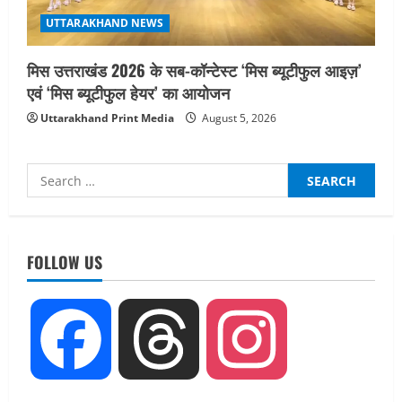
UTTARAKHAND NEWS
मिस उत्तराखंड 2026 के सब-कॉन्टेस्ट ‘मिस ब्यूटीफुल आइज़’
एवं ‘मिस ब्यूटीफुल हेयर’ का आयोजन
Uttarakhand Print Media
August 5, 2026
Search
for:
UTTARAKHAND NEWS
तीलू रौतेली पुरस्कार के लिए 13 वीरांगनाओं का
FOLLOW US
चयन : रेखा आर्या
August 6, 2026
2
Facebook
Threads
Instagram
UTTARAKHAND NEWS
मिस उत्तराखंड 2026 के सब-कॉन्टेस्ट ‘मिस
ब्यूटीफुल आइज़’ एवं ‘मिस ब्यूटीफुल हेयर’ का