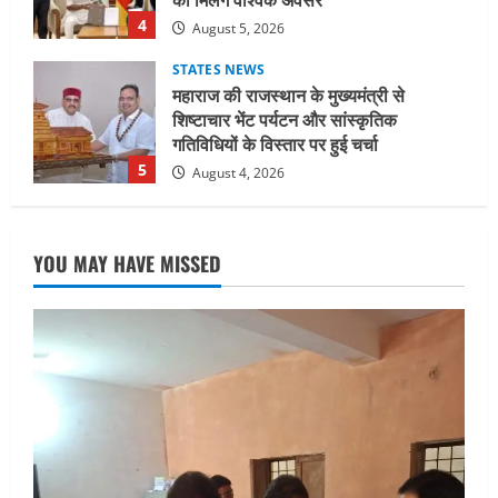
गतिविधियों के विस्तार पर हुई चर्चा
5
August 4, 2026
UTTARAKHAND NEWS
जिलाधिकारी/जिला निर्वाचन अधिकारी ने
सहसपुर विधानसभा क्षेत्र के पोलिंग बूथों का
निरीक्षण कर एसआईआर आपत्ति निस्तारण
शिविर की व्यवस्थाओं का लिया जायजा
1
August 6, 2026
UTTARAKHAND NEWS
YOU MAY HAVE MISSED
तीलू रौतेली पुरस्कार के लिए 13 वीरांगनाओं का
चयन : रेखा आर्या
August 6, 2026
2
UTTARAKHAND NEWS
मिस उत्तराखंड 2026 के सब-कॉन्टेस्ट ‘मिस
ब्यूटीफुल आइज़’ एवं ‘मिस ब्यूटीफुल हेयर’ का
आयोजन
3
August 5, 2026