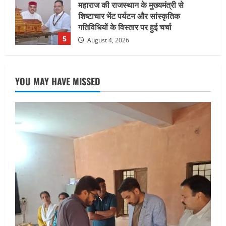
जिलाधिकारी/जिला निर्वाचन अधिकारी ने
सहसपुर विधानसभा क्षेत्र के पोलिंग बूथों का
निरीक्षण कर एसआईआर आपत्ति निस्तारण
शिविर की व्यवस्थाओं का लिया जायजा
1
August 6, 2026
UTTARAKHAND NEWS
तीलू रौतेली पुरस्कार के लिए 13 वीरांगनाओं का
YOU MAY HAVE MISSED
चयन : रेखा आर्या
August 6, 2026
2
UTTARAKHAND NEWS
मिस उत्तराखंड 2026 के सब-कॉन्टेस्ट ‘मिस
ब्यूटीफुल आइज़’ एवं ‘मिस ब्यूटीफुल हेयर’ का
आयोजन
3
August 5, 2026
UTTARAKHAND NEWS
एमआईटी वर्ल्ड पीस यूनिवर्सिटी और जर्मनी के
बीएसबीआई के बीच समझौता; भारतीय छात्रों
को मिलेंगे वैश्विक अवसर