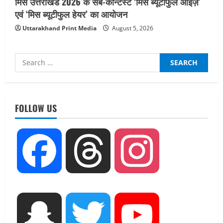
मिस उत्तराखंड 2026 के सब-कॉन्टेस्ट ‘मिस ब्यूटीफुल आइज़’
एवं ‘मिस ब्यूटीफुल हेयर’ का आयोजन
Uttarakhand Print Media
August 5, 2026
Search
for:
UTTARAKHAND NEWS
तीलू रौतेली पुरस्कार के लिए 13 वीरांगनाओं का
चयन : रेखा आर्या
FOLLOW US
August 6, 2026
2
UTTARAKHAND NEWS
Facebook
Threads
Instagram
मिस उत्तराखंड 2026 के सब-कॉन्टेस्ट ‘मिस
ब्यूटीफुल आइज़’ एवं ‘मिस ब्यूटीफुल हेयर’ का
आयोजन
3
August 5, 2026
UTTARAKHAND NEWS
Snapchat
Twitter
YouTube
एमआईटी वर्ल्ड पीस यूनिवर्सिटी और जर्मनी के