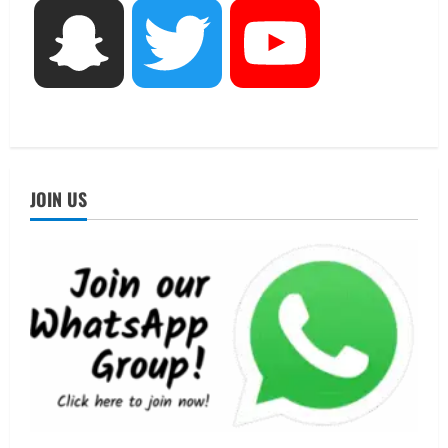
August 6, 2026
Snapchat
Twitter
YouTube
UTTARAKHAND NEWS
तीलू रौतेली पुरस्कार के लिए 13 वीरांगनाओं का
चयन : रेखा आर्या
August 6, 2026
4
UTTARAKHAND NEWS
मिस उत्तराखंड 2026 के सब-कॉन्टेस्ट ‘मिस
JOIN US
ब्यूटीफुल आइज़’ एवं ‘मिस ब्यूटीफुल हेयर’ का
आयोजन
5
August 5, 2026
UTTARAKHAND NEWS
धामी कैबिनेट ने लिए कई महत्वपूर्ण निर्णय, अब
सामान्य वर्ग के पशुपालकों को भी गाय एवं भैंस
खरीद पर मिलेगा अनुदान, मजदूरी संहिता
नियमावली-2026 को मिली मंजूरी
1
August 7, 2026
UTTARAKHAND NEWS