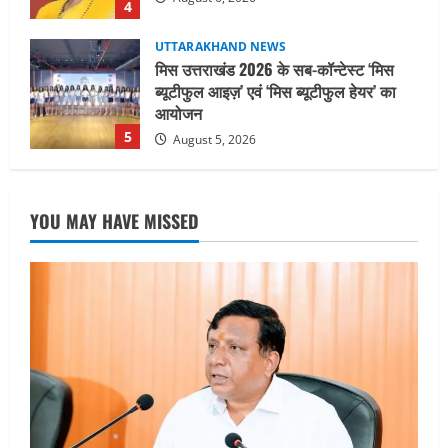
5
August 5, 2026
UTTARAKHAND NEWS
धामी कैबिनेट ने लिए कई महत्वपूर्ण निर्णय, अब
सामान्य वर्ग के पशुपालकों को भी गाय एवं भैंस
खरीद पर मिलेगा अनुदान, मजदूरी संहिता
नियमावली-2026 को मिली मंजूरी
1
August 7, 2026
UTTARAKHAND NEWS
नाबार्ड ने राष्ट्रीय हथकरघा दिवस के अवसर पर
YOU MAY HAVE MISSED
मुंबई में तीन दिवसीय प्रदर्शनी का आयोजन किया
August 7, 2026
2
UTTARAKHAND NEWS
जिलाधिकारी/जिला निर्वाचन अधिकारी ने
सहसपुर विधानसभा क्षेत्र के पोलिंग बूथों का
निरीक्षण कर एसआईआर आपत्ति निस्तारण
शिविर की व्यवस्थाओं का लिया जायजा
3
August 6, 2026
UTTARAKHAND NEWS