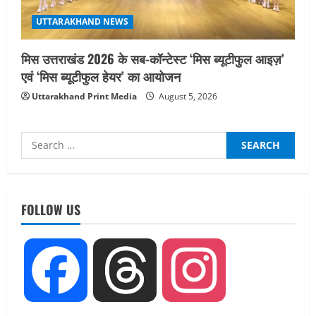
UTTARAKHAND NEWS
मिस उत्तराखंड 2026 के सब-कॉन्टेस्ट ‘मिस ब्यूटीफुल आइज़’
एवं ‘मिस ब्यूटीफुल हेयर’ का आयोजन
Uttarakhand Print Media
August 5, 2026
Search
for:
UTTARAKHAND NEWS
तीलू रौतेली पुरस्कार के लिए 13 वीरांगनाओं का
FOLLOW US
चयन : रेखा आर्या
August 6, 2026
2
UTTARAKHAND NEWS
Facebook
Threads
Instagram
मिस उत्तराखंड 2026 के सब-कॉन्टेस्ट ‘मिस
ब्यूटीफुल आइज़’ एवं ‘मिस ब्यूटीफुल हेयर’ का
आयोजन