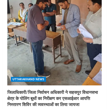
UTTARAKHAND NEWS
एमआईटी वर्ल्ड पीस यूनिवर्सिटी और जर्मनी के
बीएसबीआई के बीच समझौता; भारतीय छात्रों
को मिलेंगे वैश्विक अवसर
4
August 5, 2026
STATES NEWS
महाराज की राजस्थान के मुख्यमंत्री से
शिष्टाचार भेंट पर्यटन और सांस्कृतिक
गतिविधियों के विस्तार पर हुई चर्चा
5
August 4, 2026
UTTARAKHAND NEWS
जिलाधिकारी/जिला निर्वाचन अधिकारी ने सहसपुर विधानसभा
क्षेत्र के पोलिंग बूथों का निरीक्षण कर एसआईआर आपत्ति
निस्तारण शिविर की व्यवस्थाओं का लिया जायजा