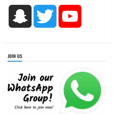
3
August 5, 2026
UTTARAKHAND NEWS
Snapchat
Twitter
YouTube
एमआईटी वर्ल्ड पीस यूनिवर्सिटी और जर्मनी के
बीएसबीआई के बीच समझौता; भारतीय छात्रों
को मिलेंगे वैश्विक अवसर
4
August 5, 2026
STATES NEWS
महाराज की राजस्थान के मुख्यमंत्री से
JOIN US
शिष्टाचार भेंट पर्यटन और सांस्कृतिक
गतिविधियों के विस्तार पर हुई चर्चा
5
August 4, 2026
UTTARAKHAND NEWS
जिलाधिकारी/जिला निर्वाचन अधिकारी ने
सहसपुर विधानसभा क्षेत्र के पोलिंग बूथों का
निरीक्षण कर एसआईआर आपत्ति निस्तारण
शिविर की व्यवस्थाओं का लिया जायजा
1
August 6, 2026