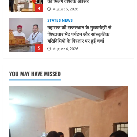
गतिविधियों के विस्तार पर हुई चर्चा
5
August 4, 2026
UTTARAKHAND NEWS
जिलाधिकारी/जिला निर्वाचन अधिकारी ने
सहसपुर विधानसभा क्षेत्र के पोलिंग बूथों का
निरीक्षण कर एसआईआर आपत्ति निस्तारण
शिविर की व्यवस्थाओं का लिया जायजा
1
August 6, 2026
UTTARAKHAND NEWS
तीलू रौतेली पुरस्कार के लिए 13 वीरांगनाओं का
YOU MAY HAVE MISSED
चयन : रेखा आर्या
August 6, 2026
2
UTTARAKHAND NEWS
मिस उत्तराखंड 2026 के सब-कॉन्टेस्ट ‘मिस
ब्यूटीफुल आइज़’ एवं ‘मिस ब्यूटीफुल हेयर’ का
आयोजन
3
August 5, 2026