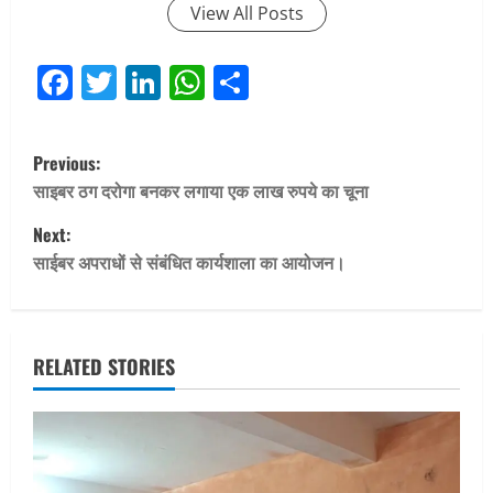
View All Posts
Facebook
Twitter
LinkedIn
WhatsApp
Share
P
Previous:
o
साइबर ठग दरोगा बनकर लगाया एक लाख रुपये का चूना
Next:
s
साईबर अपराधों से संबंधित कार्यशाला का आयोजन।
t
n
RELATED STORIES
a
v
i