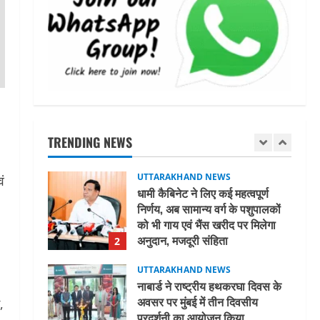
तीलू रौतेली पुरस्कार के लिए 13
वीरांगनाओं का चयन : रेखा आर्या
August 6, 2026
5
UTTARAKHAND NEWS
15 अगस्त तक ई-केवाईसी नहीं कराई तो
गैस आपूर्ति पर पड़ सकता है असर
TRENDING NEWS
August 8, 2026
1
UTTARAKHAND NEWS
ं
धामी कैबिनेट ने लिए कई महत्वपूर्ण
निर्णय, अब सामान्य वर्ग के पशुपालकों
को भी गाय एवं भैंस खरीद पर मिलेगा
अनुदान, मजदूरी संहिता
2
नियमावली-2026 को मिली मंजूरी
UTTARAKHAND NEWS
August 7, 2026
नाबार्ड ने राष्ट्रीय हथकरघा दिवस के
अवसर पर मुंबई में तीन दिवसीय
,
प्रदर्शनी का आयोजन किया