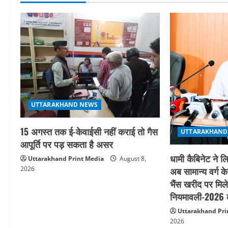
n
a
v
i
g
a
UTTARAKHAND NEWS
t
15 अगस्त तक ई-केवाईसी नहीं कराई तो गैस
UTTARAKHAND
आपूर्ति पर पड़ सकता है असर
i
धामी कैबिनेट ने लि
Uttarakhand Print Media
August 8,
o
अब सामान्य वर्ग क
2026
भैंस खरीद पर मिले
n
नियमावली-2026 क
Uttarakhand Pri
2026