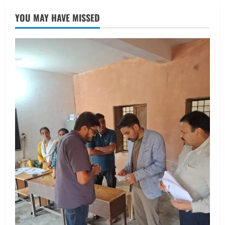
UTTARAKHAND NEWS
तीलू रौतेली पुरस्कार के लिए 13 वीरांगनाओं का
YOU MAY HAVE MISSED
चयन : रेखा आर्या
August 6, 2026
2
UTTARAKHAND NEWS
मिस उत्तराखंड 2026 के सब-कॉन्टेस्ट ‘मिस
ब्यूटीफुल आइज़’ एवं ‘मिस ब्यूटीफुल हेयर’ का
आयोजन
3
August 5, 2026
UTTARAKHAND NEWS
एमआईटी वर्ल्ड पीस यूनिवर्सिटी और जर्मनी के
बीएसबीआई के बीच समझौता; भारतीय छात्रों
को मिलेंगे वैश्विक अवसर
4
August 5, 2026
STATES NEWS
महाराज की राजस्थान के मुख्यमंत्री से
शिष्टाचार भेंट पर्यटन और सांस्कृतिक
गतिविधियों के विस्तार पर हुई चर्चा