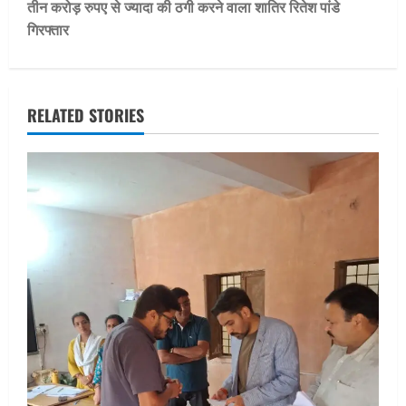
t
तीन करोड़ रुपए से ज्यादा की ठगी करने वाला शातिर रितेश पांडे
गिरफ्तार
n
a
v
RELATED STORIES
i
g
a
t
i
o
n