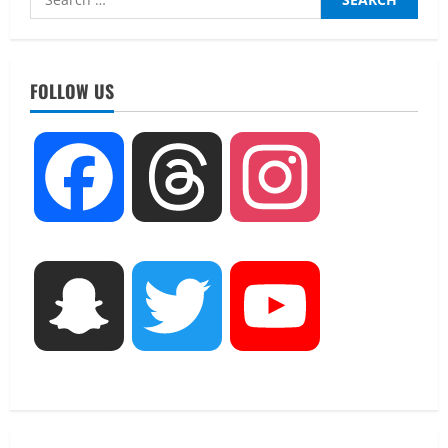
for:
UTTARAKHAND NEWS
तीलू रौतेली पुरस्कार के लिए 13 वीरांगनाओं का
चयन : रेखा आर्या
FOLLOW US
August 6, 2026
2
UTTARAKHAND NEWS
Facebook
Threads
Instagram
मिस उत्तराखंड 2026 के सब-कॉन्टेस्ट ‘मिस
ब्यूटीफुल आइज़’ एवं ‘मिस ब्यूटीफुल हेयर’ का
आयोजन
3
August 5, 2026
UTTARAKHAND NEWS
Snapchat
Twitter
YouTube
एमआईटी वर्ल्ड पीस यूनिवर्सिटी और जर्मनी के
बीएसबीआई के बीच समझौता; भारतीय छात्रों
को मिलेंगे वैश्विक अवसर
4
August 5, 2026
STATES NEWS
महाराज की राजस्थान के मुख्यमंत्री से