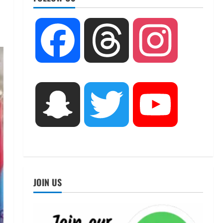
UTTARAKHAND NEWS
तीलू रौतेली पुरस्कार के लिए 13
Facebook
Threads
Instagram
वीरांगनाओं का चयन : रेखा आर्या
August 6, 2026
2
UTTARAKHAND NEWS
मिस उत्तराखंड 2026 के सब-कॉन्टेस्ट
Snapchat
Twitter
YouTube
‘मिस ब्यूटीफुल आइज़’ एवं ‘मिस
ब्यूटीफुल हेयर’ का आयोजन
3
August 5, 2026
UTTARAKHAND NEWS
एमआईटी वर्ल्ड पीस यूनिवर्सिटी और
जर्मनी के बीएसबीआई के बीच समझौता;
JOIN US
भारतीय छात्रों को मिलेंगे वैश्विक
अवसर
4
August 5, 2026
STATES NEWS