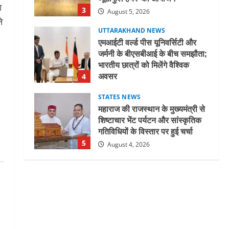
ा
3
August 5, 2026
े
UTTARAKHAND NEWS
एमआईटी वर्ल्ड पीस यूनिवर्सिटी और
जर्मनी के बीएसबीआई के बीच समझौता;
भारतीय छात्रों को मिलेंगे वैश्विक
अवसर
4
August 5, 2026
STATES NEWS
महाराज की राजस्थान के मुख्यमंत्री से
शिष्टाचार भेंट पर्यटन और सांस्कृतिक
गतिविधियों के विस्तार पर हुई चर्चा
5
August 4, 2026
UTTARAKHAND NEWS
जिलाधिकारी/जिला निर्वाचन अधिकारी
ने सहसपुर विधानसभा क्षेत्र के पोलिंग
बूथों का निरीक्षण कर एसआईआर
आपत्ति निस्तारण शिविर की व्यवस्थाओं
1
का लिया जायजा