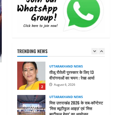
महाराज की राजस्थान के मुख्यमंत्री से
शिष्टाचार भेंट पर्यटन और सांस्कृतिक
गतिविधियों के विस्तार पर हुई चर्चा
5
August 4, 2026
UTTARAKHAND NEWS
जिलाधिकारी/जिला निर्वाचन अधिकारी
ने सहसपुर विधानसभा क्षेत्र के पोलिंग
बूथों का निरीक्षण कर एसआईआर
TRENDING NEWS
आपत्ति निस्तारण शिविर की व्यवस्थाओं
1
का लिया जायजा
August 6, 2026
UTTARAKHAND NEWS
तीलू रौतेली पुरस्कार के लिए 13
वीरांगनाओं का चयन : रेखा आर्या
August 6, 2026
2
UTTARAKHAND NEWS
मिस उत्तराखंड 2026 के सब-कॉन्टेस्ट
‘मिस ब्यूटीफुल आइज़’ एवं ‘मिस
ब्यूटीफुल हेयर’ का आयोजन