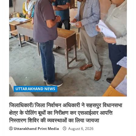
एमआईटी वर्ल्ड पीस यूनिवर्सिटी और जर्मनी के
बीएसबीआई के बीच समझौता; भारतीय छात्रों
को मिलेंगे वैश्विक अवसर
4
August 5, 2026
STATES NEWS
महाराज की राजस्थान के मुख्यमंत्री से
शिष्टाचार भेंट पर्यटन और सांस्कृतिक
गतिविधियों के विस्तार पर हुई चर्चा
5
August 4, 2026
UTTARAKHAND NEWS
जिलाधिकारी/जिला निर्वाचन अधिकारी ने सहसपुर विधानसभा
क्षेत्र के पोलिंग बूथों का निरीक्षण कर एसआईआर आपत्ति
निस्तारण शिविर की व्यवस्थाओं का लिया जायजा
Uttarakhand Print Media
August 6, 2026