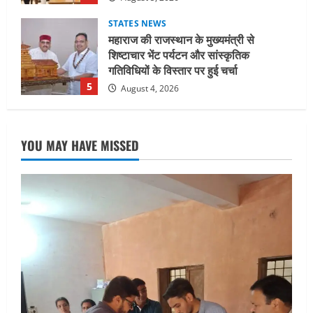
August 4, 2026
UTTARAKHAND NEWS
जिलाधिकारी/जिला निर्वाचन अधिकारी ने
सहसपुर विधानसभा क्षेत्र के पोलिंग बूथों का
निरीक्षण कर एसआईआर आपत्ति निस्तारण
शिविर की व्यवस्थाओं का लिया जायजा
1
August 6, 2026
UTTARAKHAND NEWS
तीलू रौतेली पुरस्कार के लिए 13 वीरांगनाओं का
YOU MAY HAVE MISSED
चयन : रेखा आर्या
August 6, 2026
2
UTTARAKHAND NEWS
मिस उत्तराखंड 2026 के सब-कॉन्टेस्ट ‘मिस
ब्यूटीफुल आइज़’ एवं ‘मिस ब्यूटीफुल हेयर’ का
आयोजन
3
August 5, 2026
UTTARAKHAND NEWS