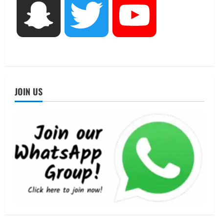
UTTARAKHAND NEWS
Snapchat
Twitter
YouTube
एमआईटी वर्ल्ड पीस यूनिवर्सिटी और जर्मनी के
बीएसबीआई के बीच समझौता; भारतीय छात्रों
को मिलेंगे वैश्विक अवसर
4
August 5, 2026
STATES NEWS
महाराज की राजस्थान के मुख्यमंत्री से
JOIN US
शिष्टाचार भेंट पर्यटन और सांस्कृतिक
गतिविधियों के विस्तार पर हुई चर्चा
5
August 4, 2026
UTTARAKHAND NEWS
जिलाधिकारी/जिला निर्वाचन अधिकारी ने
सहसपुर विधानसभा क्षेत्र के पोलिंग बूथों का
निरीक्षण कर एसआईआर आपत्ति निस्तारण
शिविर की व्यवस्थाओं का लिया जायजा
1
August 6, 2026
UTTARAKHAND NEWS
तीलू रौतेली पुरस्कार के लिए 13 वीरांगनाओं का