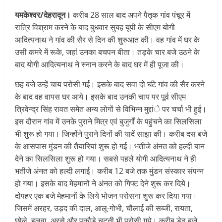
यमकेश्वर/देहरादून।
करीब 28 साल बाद अपने पैतृक गांव पंचूर में
रात्रि विश्राम करने के बाद बुधवार सुबह यूपी के सीएम योगी
आदित्यनाथ ने गांव की सैर से दिन की शुरुआत की। वह गांव में घर के
उसी कमरे में रूके, जहां उनका बचपन बीता। तड़के चार बजे उठने के
बाद योगी आदित्यनाथ ने स्नान करने के बाद घर में ही पूजा की।
छह बजे उन्हें चाय परोसी गई। इसके बाद सवा दो घंटे गांव की सैर करने
के बाद वह वापस घर आये। इसके बाद उनकी चाय पर पूर्व सीएम
त्रिवेन्द्र सिंह रावत समेत अन्य लोगों से विभिन्न मुद्दांे पर चर्चा भी हुई।
इस दौरान गांव में उनके पुराने मित्र एवं बुजुर्गों के पहुंचने का सिलसिला
भी शुरू हो गया। जिन्होंने पुराने दिनों की यादें साझा की। करीब दस बजे
के आसपास मुंडन की तैयारियां शुरू हो गई। भतीजे अंनत को हल्दी बान
देने का सिलसिला शुरू हो गया। सबसे पहले योगी आदित्यनाथ ने ही
भतीजे अंनत को हल्दी लगाई। करीब 12 बजे तक मुंडन संस्कार संपन्न
हो गया। इसके बाद मेहमानों ने अंनत को गिफ्ट देने शुरू कर दिये।
दोपहर एक बजे मेहमानों के लिये भोजन परोसना शुरू कर दिया गया।
जिसमें अरहर, उड़द की दाल, आलू-गोभी, चौलाई की सब्जी, रायता,
छोले, हलवा, अरसे और पकौड़े,चटनी भी परोसी गये। करीब डेढ़ बजे