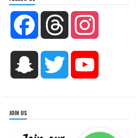
August 6, 2026
2
UTTARAKHAND NEWS
Facebook
Threads
Instagram
मिस उत्तराखंड 2026 के सब-कॉन्टेस्ट ‘मिस
ब्यूटीफुल आइज़’ एवं ‘मिस ब्यूटीफुल हेयर’ का
आयोजन
3
August 5, 2026
UTTARAKHAND NEWS
Snapchat
Twitter
YouTube
एमआईटी वर्ल्ड पीस यूनिवर्सिटी और जर्मनी के
बीएसबीआई के बीच समझौता; भारतीय छात्रों
को मिलेंगे वैश्विक अवसर
4
August 5, 2026
STATES NEWS
महाराज की राजस्थान के मुख्यमंत्री से
JOIN US
शिष्टाचार भेंट पर्यटन और सांस्कृतिक
गतिविधियों के विस्तार पर हुई चर्चा
5
August 4, 2026