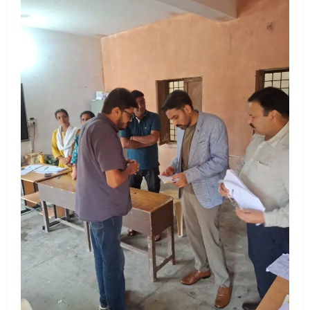
UTTARAKHAND NEWS
मिस उत्तराखंड 2026 के सब-कॉन्टेस्ट ‘मिस
ब्यूटीफुल आइज़’ एवं ‘मिस ब्यूटीफुल हेयर’ का
आयोजन
3
August 5, 2026
UTTARAKHAND NEWS
एमआईटी वर्ल्ड पीस यूनिवर्सिटी और जर्मनी के
बीएसबीआई के बीच समझौता; भारतीय छात्रों
को मिलेंगे वैश्विक अवसर
4
August 5, 2026
STATES NEWS
महाराज की राजस्थान के मुख्यमंत्री से
शिष्टाचार भेंट पर्यटन और सांस्कृतिक
गतिविधियों के विस्तार पर हुई चर्चा
5
August 4, 2026