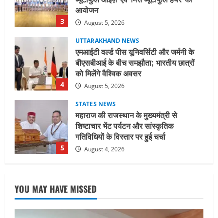
को मिलेंगे वैश्विक अवसर
4
August 5, 2026
STATES NEWS
महाराज की राजस्थान के मुख्यमंत्री से
शिष्टाचार भेंट पर्यटन और सांस्कृतिक
गतिविधियों के विस्तार पर हुई चर्चा
5
August 4, 2026
UTTARAKHAND NEWS
जिलाधिकारी/जिला निर्वाचन अधिकारी ने
सहसपुर विधानसभा क्षेत्र के पोलिंग बूथों का
निरीक्षण कर एसआईआर आपत्ति निस्तारण
शिविर की व्यवस्थाओं का लिया जायजा
1
August 6, 2026
UTTARAKHAND NEWS
तीलू रौतेली पुरस्कार के लिए 13 वीरांगनाओं का
YOU MAY HAVE MISSED
चयन : रेखा आर्या
August 6, 2026
2