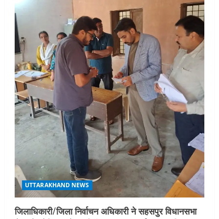
3
August 5, 2026
UTTARAKHAND NEWS
एमआईटी वर्ल्ड पीस यूनिवर्सिटी और जर्मनी के
बीएसबीआई के बीच समझौता; भारतीय छात्रों
को मिलेंगे वैश्विक अवसर
4
August 5, 2026
STATES NEWS
महाराज की राजस्थान के मुख्यमंत्री से
शिष्टाचार भेंट पर्यटन और सांस्कृतिक
गतिविधियों के विस्तार पर हुई चर्चा
5
August 4, 2026
UTTARAKHAND NEWS
जिलाधिकारी/जिला निर्वाचन अधिकारी ने सहसपुर विधानसभा