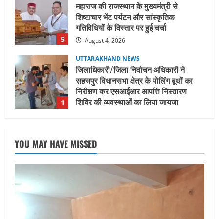
महाराज की राजस्थान के मुख्यमंत्री से
शिष्टाचार भेंट पर्यटन और सांस्कृतिक
गतिविधियों के विस्तार पर हुई चर्चा
5
August 4, 2026
UTTARAKHAND NEWS
जिलाधिकारी/जिला निर्वाचन अधिकारी ने
सहसपुर विधानसभा क्षेत्र के पोलिंग बूथों का
निरीक्षण कर एसआईआर आपत्ति निस्तारण
शिविर की व्यवस्थाओं का लिया जायजा
1
August 6, 2026
UTTARAKHAND NEWS
तीलू रौतेली पुरस्कार के लिए 13 वीरांगनाओं का
YOU MAY HAVE MISSED
चयन : रेखा आर्या
August 6, 2026
2
UTTARAKHAND NEWS
मिस उत्तराखंड 2026 के सब-कॉन्टेस्ट ‘मिस
ब्यूटीफुल आइज़’ एवं ‘मिस ब्यूटीफुल हेयर’ का
आयोजन