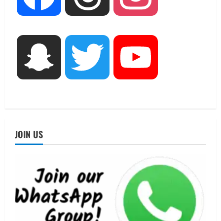
ब्यूटीफुल आइज़’ एवं ‘मिस ब्यूटीफुल हेयर’ का
आयोजन
3
August 5, 2026
UTTARAKHAND NEWS
Snapchat
Twitter
YouTube
एमआईटी वर्ल्ड पीस यूनिवर्सिटी और जर्मनी के
बीएसबीआई के बीच समझौता; भारतीय छात्रों
को मिलेंगे वैश्विक अवसर
4
August 5, 2026
STATES NEWS
महाराज की राजस्थान के मुख्यमंत्री से
JOIN US
शिष्टाचार भेंट पर्यटन और सांस्कृतिक
गतिविधियों के विस्तार पर हुई चर्चा
5
August 4, 2026
UTTARAKHAND NEWS
जिलाधिकारी/जिला निर्वाचन अधिकारी ने
सहसपुर विधानसभा क्षेत्र के पोलिंग बूथों का
निरीक्षण कर एसआईआर आपत्ति निस्तारण