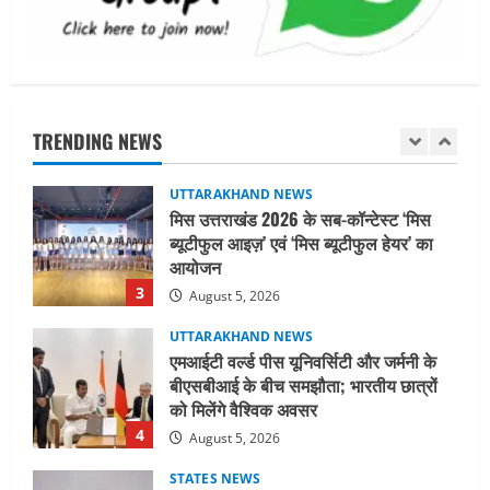
शिविर की व्यवस्थाओं का लिया जायजा
1
August 6, 2026
UTTARAKHAND NEWS
तीलू रौतेली पुरस्कार के लिए 13 वीरांगनाओं का
चयन : रेखा आर्या
TRENDING NEWS
August 6, 2026
2
UTTARAKHAND NEWS
मिस उत्तराखंड 2026 के सब-कॉन्टेस्ट ‘मिस
ब्यूटीफुल आइज़’ एवं ‘मिस ब्यूटीफुल हेयर’ का
आयोजन
3
August 5, 2026
UTTARAKHAND NEWS
एमआईटी वर्ल्ड पीस यूनिवर्सिटी और जर्मनी के
बीएसबीआई के बीच समझौता; भारतीय छात्रों
को मिलेंगे वैश्विक अवसर
4
August 5, 2026
STATES NEWS