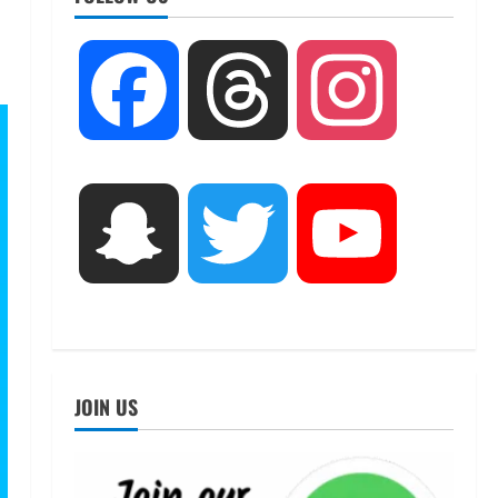
UTTARAKHAND NEWS
तीलू रौतेली पुरस्कार के लिए 13
Facebook
Threads
Instagram
वीरांगनाओं का चयन : रेखा आर्या
August 6, 2026
2
UTTARAKHAND NEWS
मिस उत्तराखंड 2026 के सब-कॉन्टेस्ट
Snapchat
Twitter
YouTube
‘मिस ब्यूटीफुल आइज़’ एवं ‘मिस
ब्यूटीफुल हेयर’ का आयोजन
3
August 5, 2026
UTTARAKHAND NEWS
एमआईटी वर्ल्ड पीस यूनिवर्सिटी और
जर्मनी के बीएसबीआई के बीच समझौता;
JOIN US
भारतीय छात्रों को मिलेंगे वैश्विक
अवसर
4
August 5, 2026
STATES NEWS