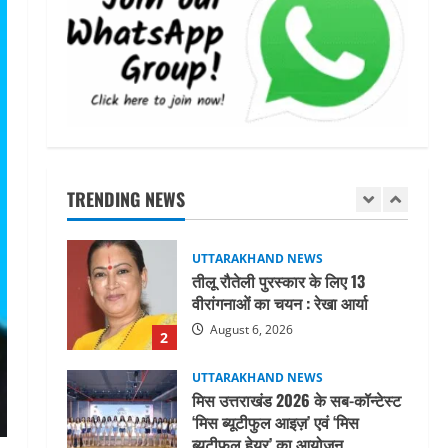
महाराज की राजस्थान के मुख्यमंत्री से
शिष्टाचार भेंट पर्यटन और सांस्कृतिक
गतिविधियों के विस्तार पर हुई चर्चा
5
August 4, 2026
UTTARAKHAND NEWS
जिलाधिकारी/जिला निर्वाचन अधिकारी
ने सहसपुर विधानसभा क्षेत्र के पोलिंग
बूथों का निरीक्षण कर एसआईआर
TRENDING NEWS
आपत्ति निस्तारण शिविर की व्यवस्थाओं
1
का लिया जायजा
August 6, 2026
UTTARAKHAND NEWS
तीलू रौतेली पुरस्कार के लिए 13
वीरांगनाओं का चयन : रेखा आर्या
August 6, 2026
2
UTTARAKHAND NEWS
मिस उत्तराखंड 2026 के सब-कॉन्टेस्ट
‘मिस ब्यूटीफुल आइज़’ एवं ‘मिस
ब्यूटीफुल हेयर’ का आयोजन