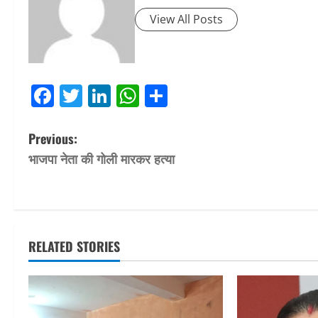
View All Posts
Facebook
Twitter
LinkedIn
WhatsApp
Share
P
Previous:
भाजपा नेता की गोली मारकर हत्या
o
s
t
RELATED STORIES
n
a