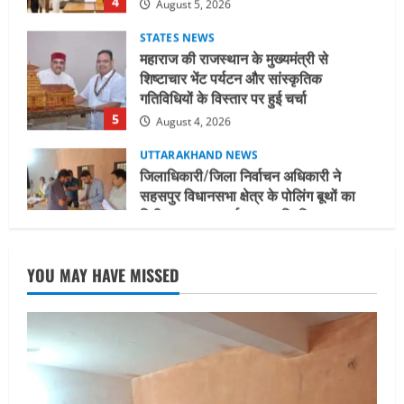
STATES NEWS
महाराज की राजस्थान के मुख्यमंत्री से
शिष्टाचार भेंट पर्यटन और सांस्कृतिक
गतिविधियों के विस्तार पर हुई चर्चा
5
August 4, 2026
UTTARAKHAND NEWS
जिलाधिकारी/जिला निर्वाचन अधिकारी ने
सहसपुर विधानसभा क्षेत्र के पोलिंग बूथों का
निरीक्षण कर एसआईआर आपत्ति निस्तारण
शिविर की व्यवस्थाओं का लिया जायजा
1
August 6, 2026
UTTARAKHAND NEWS
तीलू रौतेली पुरस्कार के लिए 13 वीरांगनाओं का
YOU MAY HAVE MISSED
चयन : रेखा आर्या
August 6, 2026
2
UTTARAKHAND NEWS
मिस उत्तराखंड 2026 के सब-कॉन्टेस्ट ‘मिस
ब्यूटीफुल आइज़’ एवं ‘मिस ब्यूटीफुल हेयर’ का