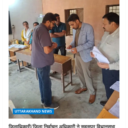
आयोजन
3
August 5, 2026
UTTARAKHAND NEWS
एमआईटी वर्ल्ड पीस यूनिवर्सिटी और जर्मनी के
बीएसबीआई के बीच समझौता; भारतीय छात्रों
को मिलेंगे वैश्विक अवसर
4
August 5, 2026
STATES NEWS
महाराज की राजस्थान के मुख्यमंत्री से
शिष्टाचार भेंट पर्यटन और सांस्कृतिक
गतिविधियों के विस्तार पर हुई चर्चा
5
August 4, 2026
UTTARAKHAND NEWS
जिलाधिकारी/जिला निर्वाचन अधिकारी ने सहसपुर विधानसभा