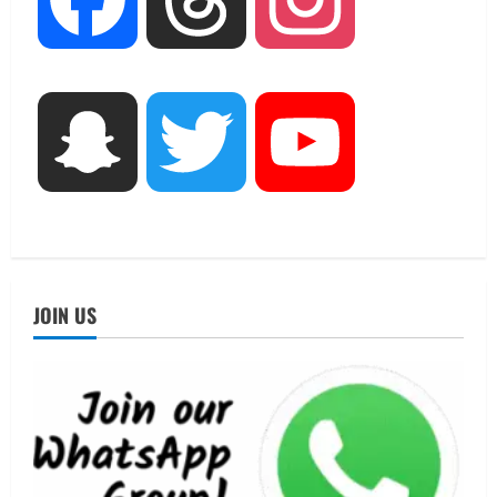
मिस उत्तराखंड 2026 के सब-कॉन्टेस्ट ‘मिस
ब्यूटीफुल आइज़’ एवं ‘मिस ब्यूटीफुल हेयर’ का
आयोजन
3
August 5, 2026
UTTARAKHAND NEWS
Snapchat
Twitter
YouTube
एमआईटी वर्ल्ड पीस यूनिवर्सिटी और जर्मनी के
बीएसबीआई के बीच समझौता; भारतीय छात्रों
को मिलेंगे वैश्विक अवसर
4
August 5, 2026
STATES NEWS
महाराज की राजस्थान के मुख्यमंत्री से
JOIN US
शिष्टाचार भेंट पर्यटन और सांस्कृतिक
गतिविधियों के विस्तार पर हुई चर्चा
5
August 4, 2026
UTTARAKHAND NEWS
जिलाधिकारी/जिला निर्वाचन अधिकारी ने
सहसपुर विधानसभा क्षेत्र के पोलिंग बूथों का
निरीक्षण कर एसआईआर आपत्ति निस्तारण