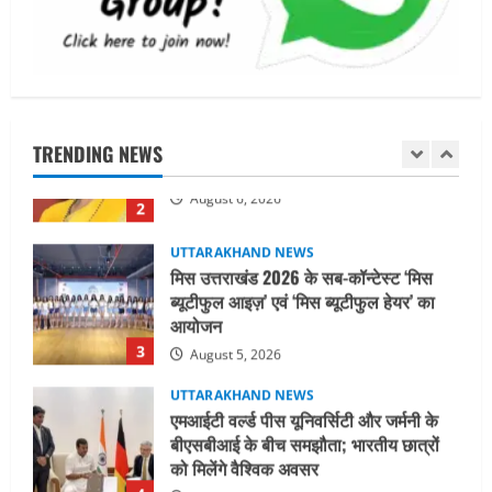
शिविर की व्यवस्थाओं का लिया जायजा
1
August 6, 2026
UTTARAKHAND NEWS
तीलू रौतेली पुरस्कार के लिए 13 वीरांगनाओं का
चयन : रेखा आर्या
TRENDING NEWS
August 6, 2026
2
UTTARAKHAND NEWS
मिस उत्तराखंड 2026 के सब-कॉन्टेस्ट ‘मिस
ब्यूटीफुल आइज़’ एवं ‘मिस ब्यूटीफुल हेयर’ का
आयोजन
3
August 5, 2026
UTTARAKHAND NEWS
एमआईटी वर्ल्ड पीस यूनिवर्सिटी और जर्मनी के
बीएसबीआई के बीच समझौता; भारतीय छात्रों
को मिलेंगे वैश्विक अवसर
4
August 5, 2026