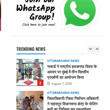
धामी कैबिनेट ने लिए कई महत्वपूर्ण
निर्णय, अब सामान्य वर्ग के पशुपालकों
को भी गाय एवं भैंस खरीद पर मिलेगा
अनुदान, मजदूरी संहिता
1
नियमावली-2026 को मिली मंजूरी
UTTARAKHAND NEWS
August 7, 2026
नाबार्ड ने राष्ट्रीय हथकरघा दिवस के
अवसर पर मुंबई में तीन दिवसीय
प्रदर्शनी का आयोजन किया
TRENDING NEWS
2
August 7, 2026
UTTARAKHAND NEWS
जिलाधिकारी/जिला निर्वाचन अधिकारी
ने सहसपुर विधानसभा क्षेत्र के पोलिंग
बूथों का निरीक्षण कर एसआईआर
आपत्ति निस्तारण शिविर की व्यवस्थाओं
3
का लिया जायजा
August 6, 2026
UTTARAKHAND NEWS
तीलू रौतेली पुरस्कार के लिए 13
वीरांगनाओं का चयन : रेखा आर्या