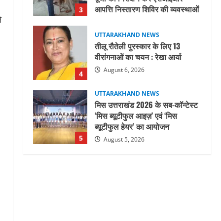
August 6, 2026
4
े
UTTARAKHAND NEWS
मिस उत्तराखंड 2026 के सब-कॉन्टेस्ट
‘मिस ब्यूटीफुल आइज़’ एवं ‘मिस
ब्यूटीफुल हेयर’ का आयोजन
5
August 5, 2026
UTTARAKHAND NEWS
धामी कैबिनेट ने लिए कई महत्वपूर्ण
निर्णय, अब सामान्य वर्ग के पशुपालकों
को भी गाय एवं भैंस खरीद पर मिलेगा
अनुदान, मजदूरी संहिता
1
नियमावली-2026 को मिली मंजूरी
UTTARAKHAND NEWS
August 7, 2026
नाबार्ड ने राष्ट्रीय हथकरघा दिवस के
अवसर पर मुंबई में तीन दिवसीय
प्रदर्शनी का आयोजन किया
2
August 7, 2026