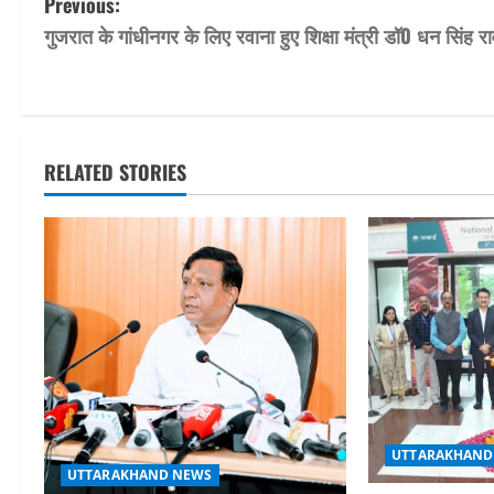
P
Previous:
गुजरात के गांधीनगर के लिए रवाना हुए शिक्षा मंत्री डॉ0 धन सिंह र
o
s
t
RELATED STORIES
n
a
v
i
g
a
UTTARAKHAND
t
UTTARAKHAND NEWS