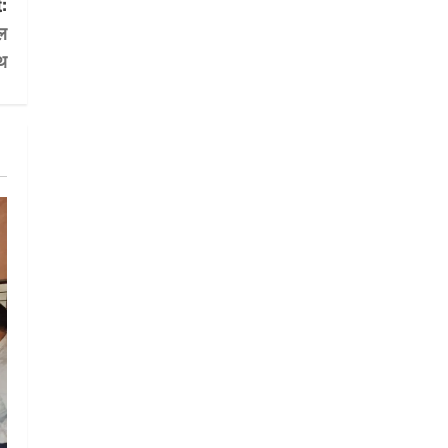
:
ाल
थ