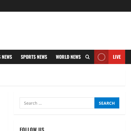
S NEWS
SPORTS NEWS
WORLD NEWS
LIVE
Search
UTTARAKHAND NEWS
for:
नाबार्ड ने राष्ट्रीय हथकरघा दिवस के
अवसर पर मुंबई में तीन दिवसीय
प्रदर्शनी का आयोजन किया
FOLLOW US