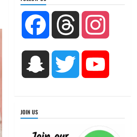
UTTARAKHAND NEWS
धामी कैबिनेट ने लिए कई महत्वपूर्ण
Facebook
Threads
Instagram
निर्णय, अब सामान्य वर्ग के पशुपालकों
को भी गाय एवं भैंस खरीद पर मिलेगा
अनुदान, मजदूरी संहिता
2
नियमावली-2026 को मिली मंजूरी
UTTARAKHAND NEWS
August 7, 2026
नाबार्ड ने राष्ट्रीय हथकरघा दिवस के
Snapchat
Twitter
YouTube
अवसर पर मुंबई में तीन दिवसीय
प्रदर्शनी का आयोजन किया
3
August 7, 2026
UTTARAKHAND NEWS
जिलाधिकारी/जिला निर्वाचन अधिकारी
ने सहसपुर विधानसभा क्षेत्र के पोलिंग
JOIN US
बूथों का निरीक्षण कर एसआईआर
आपत्ति निस्तारण शिविर की व्यवस्थाओं
4
का लिया जायजा
August 6, 2026
UTTARAKHAND NEWS