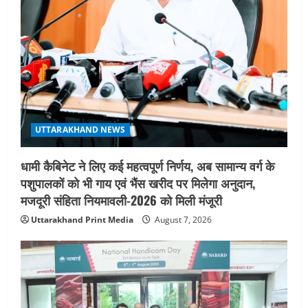
August 6, 2026
UTTARAKHAND NEWS
तीलू रौतेली पुरस्कार के लिए 13 वीरांगनाओं का
चयन : रेखा आर्या
August 6, 2026
4
UTTARAKHAND NEWS
मिस उत्तराखंड 2026 के सब-कॉन्टेस्ट ‘मिस
UTTARAKHAND NEWS
ब्यूटीफुल आइज़’ एवं ‘मिस ब्यूटीफुल हेयर’ का
आयोजन
धामी कैबिनेट ने लिए कई महत्वपूर्ण निर्णय, अब सामान्य वर्ग के
5
August 5, 2026
पशुपालकों को भी गाय एवं भैंस खरीद पर मिलेगा अनुदान,
मजदूरी संहिता नियमावली-2026 को मिली मंजूरी
Uttarakhand Print Media
August 7, 2026