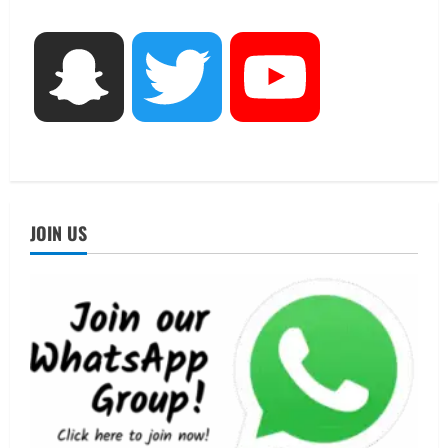
निरीक्षण कर एसआईआर आपत्ति निस्तारण
शिविर की व्यवस्थाओं का लिया जायजा
3
August 6, 2026
Snapchat
Twitter
YouTube
UTTARAKHAND NEWS
तीलू रौतेली पुरस्कार के लिए 13 वीरांगनाओं का
चयन : रेखा आर्या
August 6, 2026
4
UTTARAKHAND NEWS
मिस उत्तराखंड 2026 के सब-कॉन्टेस्ट ‘मिस
JOIN US
ब्यूटीफुल आइज़’ एवं ‘मिस ब्यूटीफुल हेयर’ का
आयोजन
5
August 5, 2026
UTTARAKHAND NEWS
धामी कैबिनेट ने लिए कई महत्वपूर्ण निर्णय, अब
सामान्य वर्ग के पशुपालकों को भी गाय एवं भैंस
खरीद पर मिलेगा अनुदान, मजदूरी संहिता
नियमावली-2026 को मिली मंजूरी
1
August 7, 2026