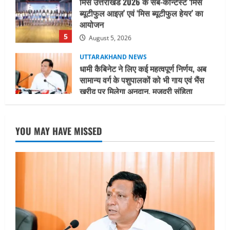
आयोजन
5
August 5, 2026
UTTARAKHAND NEWS
धामी कैबिनेट ने लिए कई महत्वपूर्ण निर्णय, अब
सामान्य वर्ग के पशुपालकों को भी गाय एवं भैंस
खरीद पर मिलेगा अनुदान, मजदूरी संहिता
नियमावली-2026 को मिली मंजूरी
1
August 7, 2026
UTTARAKHAND NEWS
नाबार्ड ने राष्ट्रीय हथकरघा दिवस के अवसर पर
YOU MAY HAVE MISSED
मुंबई में तीन दिवसीय प्रदर्शनी का आयोजन किया
August 7, 2026
2
UTTARAKHAND NEWS
जिलाधिकारी/जिला निर्वाचन अधिकारी ने
सहसपुर विधानसभा क्षेत्र के पोलिंग बूथों का
निरीक्षण कर एसआईआर आपत्ति निस्तारण
शिविर की व्यवस्थाओं का लिया जायजा
3