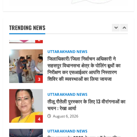
UTTARAKHAND NEWS
नाबार्ड ने राष्ट्रीय हथकरघा दिवस के अवसर पर
मुंबई में तीन दिवसीय प्रदर्शनी का आयोजन किया
TRENDING NEWS
August 7, 2026
2
UTTARAKHAND NEWS
जिलाधिकारी/जिला निर्वाचन अधिकारी ने
सहसपुर विधानसभा क्षेत्र के पोलिंग बूथों का
निरीक्षण कर एसआईआर आपत्ति निस्तारण
शिविर की व्यवस्थाओं का लिया जायजा
3
August 6, 2026
UTTARAKHAND NEWS
तीलू रौतेली पुरस्कार के लिए 13 वीरांगनाओं का
चयन : रेखा आर्या
August 6, 2026
4
UTTARAKHAND NEWS
मिस उत्तराखंड 2026 के सब-कॉन्टेस्ट ‘मिस
ब्यूटीफुल आइज़’ एवं ‘मिस ब्यूटीफुल हेयर’ का