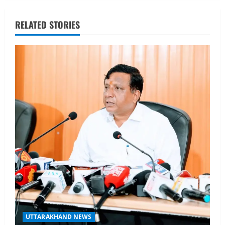
a
RELATED STORIES
v
i
g
a
t
i
o
n
UTTARAKHAND NEWS