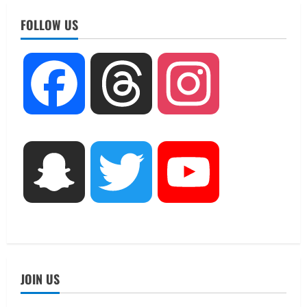
नाबार्ड ने राष्ट्रीय हथकरघा दिवस के अवसर पर
मुंबई में तीन दिवसीय प्रदर्शनी का आयोजन किया
FOLLOW US
August 7, 2026
2
UTTARAKHAND NEWS
Facebook
Threads
Instagram
जिलाधिकारी/जिला निर्वाचन अधिकारी ने
सहसपुर विधानसभा क्षेत्र के पोलिंग बूथों का
निरीक्षण कर एसआईआर आपत्ति निस्तारण
शिविर की व्यवस्थाओं का लिया जायजा
3
August 6, 2026
Snapchat
Twitter
YouTube
UTTARAKHAND NEWS
तीलू रौतेली पुरस्कार के लिए 13 वीरांगनाओं का
चयन : रेखा आर्या
August 6, 2026
4
UTTARAKHAND NEWS
मिस उत्तराखंड 2026 के सब-कॉन्टेस्ट ‘मिस
JOIN US
ब्यूटीफुल आइज़’ एवं ‘मिस ब्यूटीफुल हेयर’ का
आयोजन