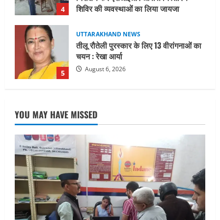
August 6, 2026
5
UTTARAKHAND NEWS
15 अगस्त तक ई-केवाईसी नहीं कराई तो गैस
आपूर्ति पर पड़ सकता है असर
August 8, 2026
1
UTTARAKHAND NEWS
धामी कैबिनेट ने लिए कई महत्वपूर्ण निर्णय, अब
YOU MAY HAVE MISSED
सामान्य वर्ग के पशुपालकों को भी गाय एवं भैंस
खरीद पर मिलेगा अनुदान, मजदूरी संहिता
नियमावली-2026 को मिली मंजूरी
2
August 7, 2026
UTTARAKHAND NEWS
नाबार्ड ने राष्ट्रीय हथकरघा दिवस के अवसर पर
मुंबई में तीन दिवसीय प्रदर्शनी का आयोजन किया
August 7, 2026
3