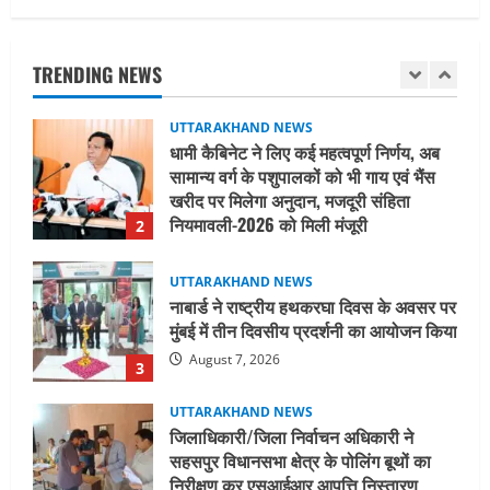
धामी कैबिनेट ने लिए कई महत्वपूर्ण निर्णय, अब
सामान्य वर्ग के पशुपालकों को भी गाय एवं भैंस
खरीद पर मिलेगा अनुदान, मजदूरी संहिता
TRENDING NEWS
नियमावली-2026 को मिली मंजूरी
2
August 7, 2026
UTTARAKHAND NEWS
नाबार्ड ने राष्ट्रीय हथकरघा दिवस के अवसर पर
मुंबई में तीन दिवसीय प्रदर्शनी का आयोजन किया
August 7, 2026
3
UTTARAKHAND NEWS
जिलाधिकारी/जिला निर्वाचन अधिकारी ने
सहसपुर विधानसभा क्षेत्र के पोलिंग बूथों का
निरीक्षण कर एसआईआर आपत्ति निस्तारण
शिविर की व्यवस्थाओं का लिया जायजा
4
August 6, 2026
UTTARAKHAND NEWS
तीलू रौतेली पुरस्कार के लिए 13 वीरांगनाओं का
चयन : रेखा आर्या