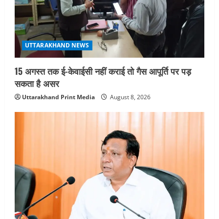
UTTARAKHAND NEWS
जिलाधिकारी/जिला निर्वाचन अधिकारी ने
सहसपुर विधानसभा क्षेत्र के पोलिंग बूथों का
निरीक्षण कर एसआईआर आपत्ति निस्तारण
शिविर की व्यवस्थाओं का लिया जायजा
4
UTTARAKHAND NEWS
August 6, 2026
15 अगस्त तक ई-केवाईसी नहीं कराई तो गैस आपूर्ति पर पड़
UTTARAKHAND NEWS
तीलू रौतेली पुरस्कार के लिए 13 वीरांगनाओं का
सकता है असर
चयन : रेखा आर्या
Uttarakhand Print Media
August 8, 2026
August 6, 2026
5