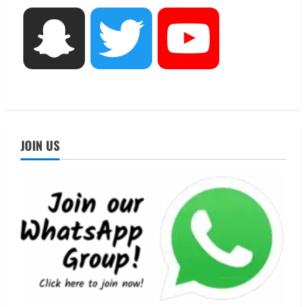
3
UTTARAKHAND NEWS
Snapchat
Twitter
YouTube
जिलाधिकारी/जिला निर्वाचन अधिकारी ने
सहसपुर विधानसभा क्षेत्र के पोलिंग बूथों का
निरीक्षण कर एसआईआर आपत्ति निस्तारण
शिविर की व्यवस्थाओं का लिया जायजा
4
August 6, 2026
UTTARAKHAND NEWS
तीलू रौतेली पुरस्कार के लिए 13 वीरांगनाओं का
JOIN US
चयन : रेखा आर्या
August 6, 2026
5
UTTARAKHAND NEWS
15 अगस्त तक ई-केवाईसी नहीं कराई तो गैस
आपूर्ति पर पड़ सकता है असर
August 8, 2026
1
UTTARAKHAND NEWS