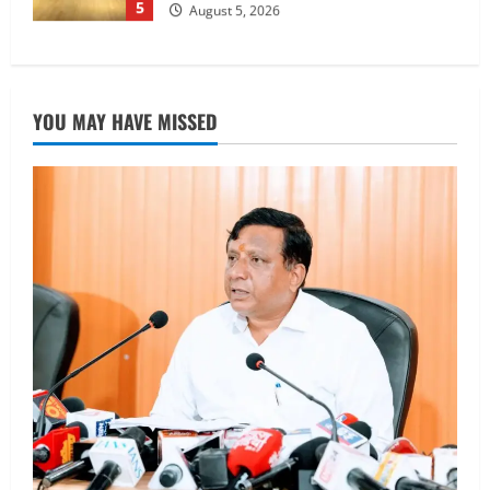
खरीद पर मिलेगा अनुदान, मजदूरी संहिता
नियमावली-2026 को मिली मंजूरी
1
August 7, 2026
UTTARAKHAND NEWS
नाबार्ड ने राष्ट्रीय हथकरघा दिवस के अवसर पर
YOU MAY HAVE MISSED
मुंबई में तीन दिवसीय प्रदर्शनी का आयोजन किया
August 7, 2026
2
UTTARAKHAND NEWS
जिलाधिकारी/जिला निर्वाचन अधिकारी ने
सहसपुर विधानसभा क्षेत्र के पोलिंग बूथों का
निरीक्षण कर एसआईआर आपत्ति निस्तारण
शिविर की व्यवस्थाओं का लिया जायजा
3
August 6, 2026
UTTARAKHAND NEWS
तीलू रौतेली पुरस्कार के लिए 13 वीरांगनाओं का
चयन : रेखा आर्या
August 6, 2026
4