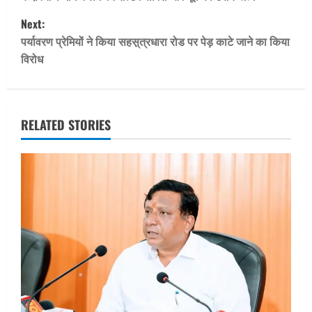
o
Next:
s
पर्यावरण प्रेमियों ने किया सहस़्त्रधारा रोड पर पेड़ काटे जाने का किया
t
विरोध
n
a
RELATED STORIES
v
i
g
a
t
i