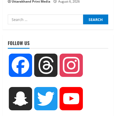
Uttarakhand Print Media
August 6, 2026
Search
for:
UTTARAKHAND NEWS
नाबार्ड ने राष्ट्रीय हथकरघा दिवस के अवसर पर
मुंबई में तीन दिवसीय प्रदर्शनी का आयोजन किया
FOLLOW US
August 7, 2026
2
UTTARAKHAND NEWS
Facebook
Threads
Instagram
जिलाधिकारी/जिला निर्वाचन अधिकारी ने
सहसपुर विधानसभा क्षेत्र के पोलिंग बूथों का
निरीक्षण कर एसआईआर आपत्ति निस्तारण
शिविर की व्यवस्थाओं का लिया जायजा
3
August 6, 2026
Snapchat
Twitter
YouTube
UTTARAKHAND NEWS
तीलू रौतेली पुरस्कार के लिए 13 वीरांगनाओं का
चयन : रेखा आर्या