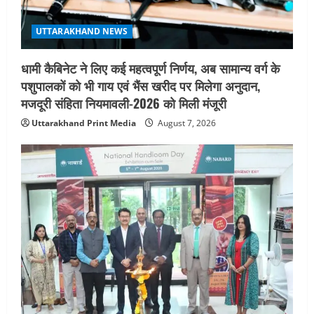
UTTARAKHAND NEWS
मिस उत्तराखंड 2026 के सब-कॉन्टेस्ट ‘मिस
UTTARAKHAND NEWS
ब्यूटीफुल आइज़’ एवं ‘मिस ब्यूटीफुल हेयर’ का
आयोजन
धामी कैबिनेट ने लिए कई महत्वपूर्ण निर्णय, अब सामान्य वर्ग के
5
August 5, 2026
पशुपालकों को भी गाय एवं भैंस खरीद पर मिलेगा अनुदान,
मजदूरी संहिता नियमावली-2026 को मिली मंजूरी
Uttarakhand Print Media
August 7, 2026