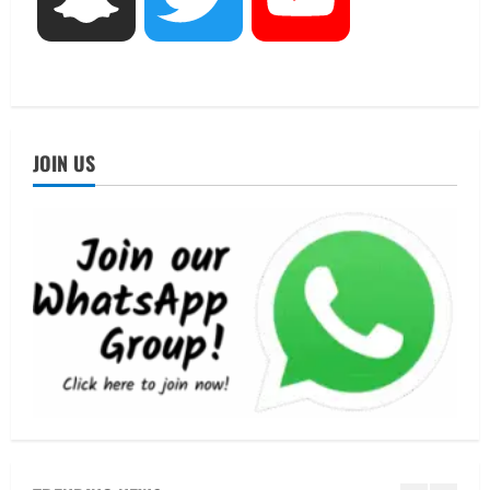
तीलू रौतेली पुरस्कार के लिए 13 वीरांगनाओं का
चयन : रेखा आर्या
August 6, 2026
4
UTTARAKHAND NEWS
मिस उत्तराखंड 2026 के सब-कॉन्टेस्ट ‘मिस
JOIN US
ब्यूटीफुल आइज़’ एवं ‘मिस ब्यूटीफुल हेयर’ का
आयोजन
5
August 5, 2026
UTTARAKHAND NEWS
धामी कैबिनेट ने लिए कई महत्वपूर्ण निर्णय, अब
सामान्य वर्ग के पशुपालकों को भी गाय एवं भैंस
खरीद पर मिलेगा अनुदान, मजदूरी संहिता
नियमावली-2026 को मिली मंजूरी
1
August 7, 2026
UTTARAKHAND NEWS
नाबार्ड ने राष्ट्रीय हथकरघा दिवस के अवसर पर
मुंबई में तीन दिवसीय प्रदर्शनी का आयोजन किया