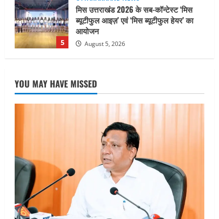
धामी कैबिनेट ने लिए कई महत्वपूर्ण निर्णय, अब
सामान्य वर्ग के पशुपालकों को भी गाय एवं भैंस
खरीद पर मिलेगा अनुदान, मजदूरी संहिता
नियमावली-2026 को मिली मंजूरी
1
August 7, 2026
UTTARAKHAND NEWS
नाबार्ड ने राष्ट्रीय हथकरघा दिवस के अवसर पर
YOU MAY HAVE MISSED
मुंबई में तीन दिवसीय प्रदर्शनी का आयोजन किया
August 7, 2026
2
UTTARAKHAND NEWS
जिलाधिकारी/जिला निर्वाचन अधिकारी ने
सहसपुर विधानसभा क्षेत्र के पोलिंग बूथों का
निरीक्षण कर एसआईआर आपत्ति निस्तारण
शिविर की व्यवस्थाओं का लिया जायजा
3
August 6, 2026
UTTARAKHAND NEWS
तीलू रौतेली पुरस्कार के लिए 13 वीरांगनाओं का
चयन : रेखा आर्या