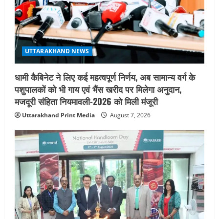
August 6, 2026
4
UTTARAKHAND NEWS
मिस उत्तराखंड 2026 के सब-कॉन्टेस्ट ‘मिस
UTTARAKHAND NEWS
ब्यूटीफुल आइज़’ एवं ‘मिस ब्यूटीफुल हेयर’ का
आयोजन
धामी कैबिनेट ने लिए कई महत्वपूर्ण निर्णय, अब सामान्य वर्ग के
5
August 5, 2026
पशुपालकों को भी गाय एवं भैंस खरीद पर मिलेगा अनुदान,
मजदूरी संहिता नियमावली-2026 को मिली मंजूरी
Uttarakhand Print Media
August 7, 2026