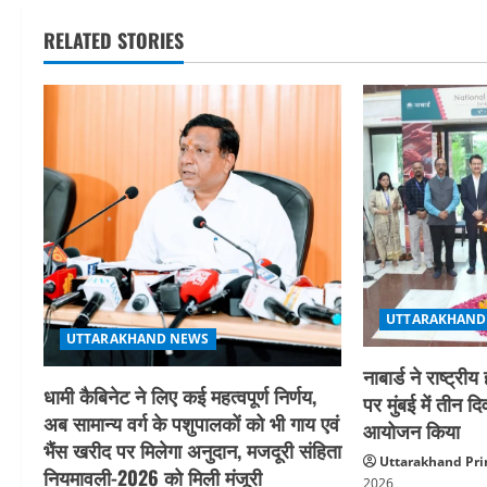
t
RELATED STORIES
n
a
v
i
g
a
UTTARAKHAND
t
UTTARAKHAND NEWS
i
नाबार्ड ने राष्ट
धामी कैबिनेट ने लिए कई महत्वपूर्ण निर्णय,
पर मुंबई में तीन द
o
अब सामान्य वर्ग के पशुपालकों को भी गाय एवं
आयोजन किया
भैंस खरीद पर मिलेगा अनुदान, मजदूरी संहिता
n
Uttarakhand Pri
नियमावली-2026 को मिली मंजूरी
2026