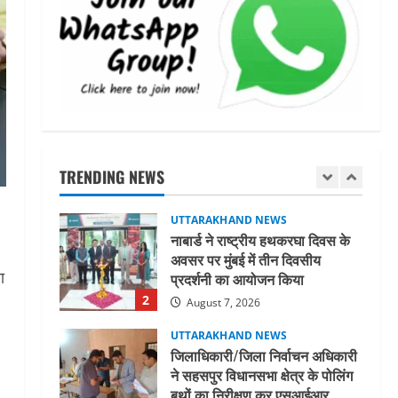
मिस उत्तराखंड 2026 के सब-कॉन्टेस्ट
‘मिस ब्यूटीफुल आइज़’ एवं ‘मिस
ब्यूटीफुल हेयर’ का आयोजन
5
August 5, 2026
UTTARAKHAND NEWS
धामी कैबिनेट ने लिए कई महत्वपूर्ण
निर्णय, अब सामान्य वर्ग के पशुपालकों
को भी गाय एवं भैंस खरीद पर मिलेगा
TRENDING NEWS
अनुदान, मजदूरी संहिता
1
नियमावली-2026 को मिली मंजूरी
UTTARAKHAND NEWS
August 7, 2026
नाबार्ड ने राष्ट्रीय हथकरघा दिवस के
अवसर पर मुंबई में तीन दिवसीय
ा
प्रदर्शनी का आयोजन किया
2
August 7, 2026
UTTARAKHAND NEWS
जिलाधिकारी/जिला निर्वाचन अधिकारी
ने सहसपुर विधानसभा क्षेत्र के पोलिंग
बूथों का निरीक्षण कर एसआईआर