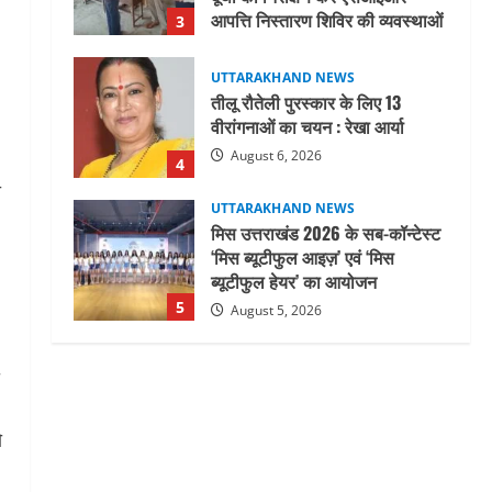
आपत्ति निस्तारण शिविर की व्यवस्थाओं
3
का लिया जायजा
August 6, 2026
UTTARAKHAND NEWS
तीलू रौतेली पुरस्कार के लिए 13
वीरांगनाओं का चयन : रेखा आर्या
August 6, 2026
4
ो
UTTARAKHAND NEWS
मिस उत्तराखंड 2026 के सब-कॉन्टेस्ट
‘मिस ब्यूटीफुल आइज़’ एवं ‘मिस
ब्यूटीफुल हेयर’ का आयोजन
5
August 5, 2026
UTTARAKHAND NEWS
धामी कैबिनेट ने लिए कई महत्वपूर्ण
निर्णय, अब सामान्य वर्ग के पशुपालकों
को भी गाय एवं भैंस खरीद पर मिलेगा
ो
अनुदान, मजदूरी संहिता
1
नियमावली-2026 को मिली मंजूरी