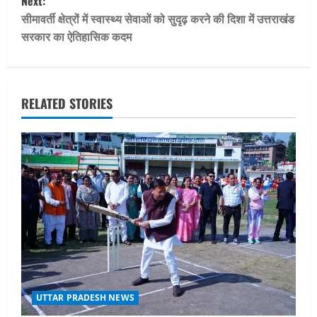
Next:
t
सीमावर्ती क्षेत्रों में स्वास्थ्य सेवाओं को सुदृढ़ करने की दिशा में उत्तराखंड
सरकार का ऐतिहासिक कदम
n
a
v
RELATED STORIES
i
g
a
t
i
o
UTTAR PRADESH NEWS