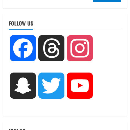
for:
UTTARAKHAND NEWS
तीलू रौतेली पुरस्कार के लिए 13 वीरांगनाओं का
चयन : रेखा आर्या
FOLLOW US
August 6, 2026
2
UTTARAKHAND NEWS
Facebook
Threads
Instagram
मिस उत्तराखंड 2026 के सब-कॉन्टेस्ट ‘मिस
ब्यूटीफुल आइज़’ एवं ‘मिस ब्यूटीफुल हेयर’ का
आयोजन
3
August 5, 2026
UTTARAKHAND NEWS
Snapchat
Twitter
YouTube
एमआईटी वर्ल्ड पीस यूनिवर्सिटी और जर्मनी के
बीएसबीआई के बीच समझौता; भारतीय छात्रों
को मिलेंगे वैश्विक अवसर
4
August 5, 2026
STATES NEWS
महाराज की राजस्थान के मुख्यमंत्री से