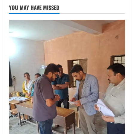
तीलू रौतेली पुरस्कार के लिए 13 वीरांगनाओं का
YOU MAY HAVE MISSED
चयन : रेखा आर्या
August 6, 2026
2
UTTARAKHAND NEWS
मिस उत्तराखंड 2026 के सब-कॉन्टेस्ट ‘मिस
ब्यूटीफुल आइज़’ एवं ‘मिस ब्यूटीफुल हेयर’ का
आयोजन
3
August 5, 2026
UTTARAKHAND NEWS
एमआईटी वर्ल्ड पीस यूनिवर्सिटी और जर्मनी के
बीएसबीआई के बीच समझौता; भारतीय छात्रों
को मिलेंगे वैश्विक अवसर
4
August 5, 2026
STATES NEWS
महाराज की राजस्थान के मुख्यमंत्री से
शिष्टाचार भेंट पर्यटन और सांस्कृतिक
गतिविधियों के विस्तार पर हुई चर्चा