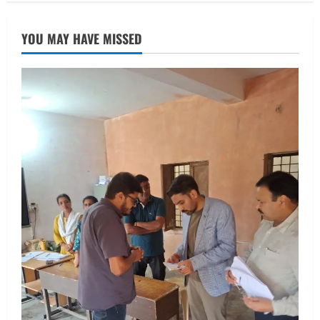
UTTARAKHAND NEWS
तीलू रौतेली पुरस्कार के लिए 13 वीरांगनाओं का
YOU MAY HAVE MISSED
चयन : रेखा आर्या
August 6, 2026
2
UTTARAKHAND NEWS
मिस उत्तराखंड 2026 के सब-कॉन्टेस्ट ‘मिस
ब्यूटीफुल आइज़’ एवं ‘मिस ब्यूटीफुल हेयर’ का
आयोजन
3
August 5, 2026
UTTARAKHAND NEWS
एमआईटी वर्ल्ड पीस यूनिवर्सिटी और जर्मनी के
बीएसबीआई के बीच समझौता; भारतीय छात्रों
को मिलेंगे वैश्विक अवसर
4
August 5, 2026
STATES NEWS
महाराज की राजस्थान के मुख्यमंत्री से
शिष्टाचार भेंट पर्यटन और सांस्कृतिक