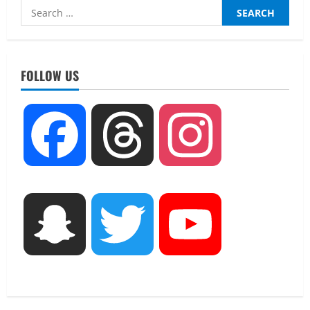
Search
for:
UTTARAKHAND NEWS
तीलू रौतेली पुरस्कार के लिए 13 वीरांगनाओं का
चयन : रेखा आर्या
FOLLOW US
August 6, 2026
2
UTTARAKHAND NEWS
Facebook
Threads
Instagram
मिस उत्तराखंड 2026 के सब-कॉन्टेस्ट ‘मिस
ब्यूटीफुल आइज़’ एवं ‘मिस ब्यूटीफुल हेयर’ का
आयोजन
3
August 5, 2026
UTTARAKHAND NEWS
Snapchat
Twitter
YouTube
एमआईटी वर्ल्ड पीस यूनिवर्सिटी और जर्मनी के
बीएसबीआई के बीच समझौता; भारतीय छात्रों
को मिलेंगे वैश्विक अवसर
4
August 5, 2026
STATES NEWS