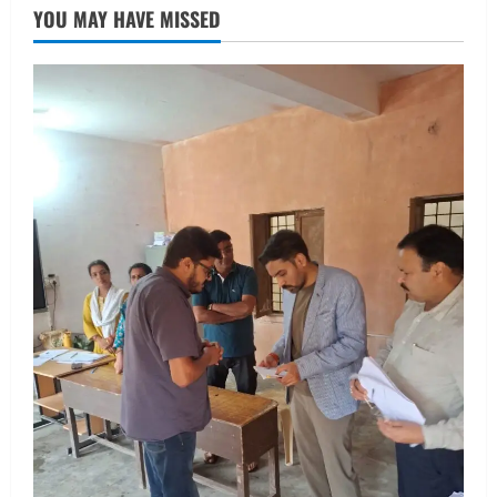
तीलू रौतेली पुरस्कार के लिए 13 वीरांगनाओं का
YOU MAY HAVE MISSED
चयन : रेखा आर्या
August 6, 2026
2
UTTARAKHAND NEWS
मिस उत्तराखंड 2026 के सब-कॉन्टेस्ट ‘मिस
ब्यूटीफुल आइज़’ एवं ‘मिस ब्यूटीफुल हेयर’ का
आयोजन
3
August 5, 2026
UTTARAKHAND NEWS
एमआईटी वर्ल्ड पीस यूनिवर्सिटी और जर्मनी के
बीएसबीआई के बीच समझौता; भारतीय छात्रों
को मिलेंगे वैश्विक अवसर
4
August 5, 2026
STATES NEWS
महाराज की राजस्थान के मुख्यमंत्री से
शिष्टाचार भेंट पर्यटन और सांस्कृतिक
गतिविधियों के विस्तार पर हुई चर्चा