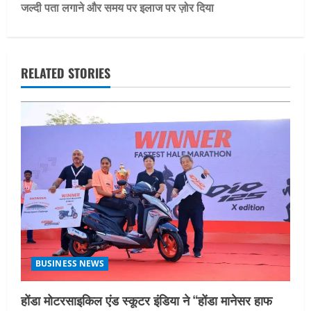
t
जल्दी पता लगाने और समय पर इलाज पर ज़ोर दिया
n
a
RELATED STORIES
v
i
g
a
t
i
o
BUSINESS NEWS
n
होंडा मोटरसाइकिल एंड स्कूटर इंडिया ने “होंडा मानेसर हाफ