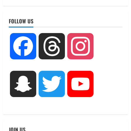
UTTARAKHAND NEWS
तीलू रौतेली पुरस्कार के लिए 13 वीरांगनाओं का
चयन : रेखा आर्या
FOLLOW US
August 6, 2026
2
UTTARAKHAND NEWS
Facebook
Threads
Instagram
मिस उत्तराखंड 2026 के सब-कॉन्टेस्ट ‘मिस
ब्यूटीफुल आइज़’ एवं ‘मिस ब्यूटीफुल हेयर’ का
आयोजन
3
August 5, 2026
UTTARAKHAND NEWS
Snapchat
Twitter
YouTube
एमआईटी वर्ल्ड पीस यूनिवर्सिटी और जर्मनी के
बीएसबीआई के बीच समझौता; भारतीय छात्रों
को मिलेंगे वैश्विक अवसर
4
August 5, 2026
STATES NEWS
महाराज की राजस्थान के मुख्यमंत्री से
JOIN US