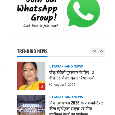
महाराज की राजस्थान के मुख्यमंत्री से
शिष्टाचार भेंट पर्यटन और सांस्कृतिक
गतिविधियों के विस्तार पर हुई चर्चा
5
August 4, 2026
UTTARAKHAND NEWS
जिलाधिकारी/जिला निर्वाचन अधिकारी
ने सहसपुर विधानसभा क्षेत्र के पोलिंग
बूथों का निरीक्षण कर एसआईआर
TRENDING NEWS
आपत्ति निस्तारण शिविर की व्यवस्थाओं
1
का लिया जायजा
August 6, 2026
UTTARAKHAND NEWS
तीलू रौतेली पुरस्कार के लिए 13
वीरांगनाओं का चयन : रेखा आर्या
August 6, 2026
2
UTTARAKHAND NEWS
मिस उत्तराखंड 2026 के सब-कॉन्टेस्ट
‘मिस ब्यूटीफुल आइज़’ एवं ‘मिस
ब्यूटीफुल हेयर’ का आयोजन