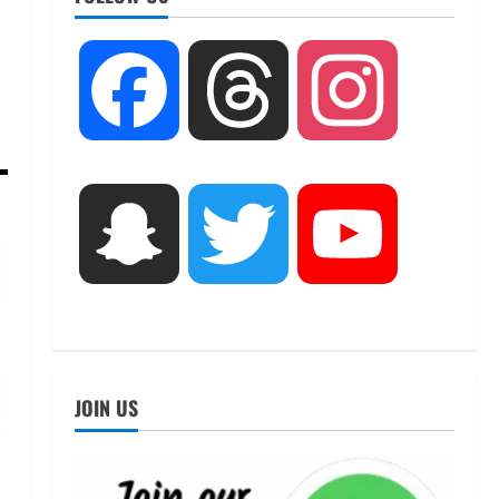
UTTARAKHAND NEWS
तीलू रौतेली पुरस्कार के लिए 13
Facebook
Threads
Instagram
वीरांगनाओं का चयन : रेखा आर्या
August 6, 2026
2
UTTARAKHAND NEWS
मिस उत्तराखंड 2026 के सब-कॉन्टेस्ट
Snapchat
Twitter
YouTube
‘मिस ब्यूटीफुल आइज़’ एवं ‘मिस
ब्यूटीफुल हेयर’ का आयोजन
3
August 5, 2026
UTTARAKHAND NEWS
एमआईटी वर्ल्ड पीस यूनिवर्सिटी और
जर्मनी के बीएसबीआई के बीच समझौता;
JOIN US
भारतीय छात्रों को मिलेंगे वैश्विक
अवसर
4
August 5, 2026
STATES NEWS