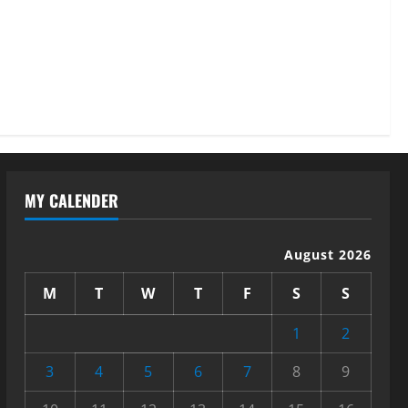
MY CALENDER
August 2026
M
T
W
T
F
S
S
1
2
3
4
5
6
7
8
9