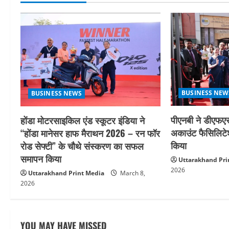
n
a
v
i
g
BUSINESS NEW
BUSINESS NEWS
a
पीएनबी ने डीएफएस
होंडा मोटरसाइकिल एंड स्कूटर इंडिया ने
t
अकाउंट फैसिलिट
“होंडा मानेसर हाफ मैराथन 2026 – रन फॉर
किया
रोड सेफ्टी” के चौथे संस्करण का सफल
i
समापन किया
Uttarakhand Pri
o
2026
Uttarakhand Print Media
March 8,
2026
n
YOU MAY HAVE MISSED