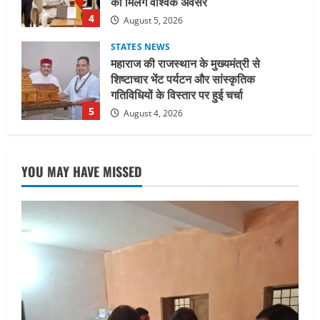
गतिविधियों के विस्तार पर हुई चर्चा
5
August 4, 2026
UTTARAKHAND NEWS
जिलाधिकारी/जिला निर्वाचन अधिकारी ने
सहसपुर विधानसभा क्षेत्र के पोलिंग बूथों का
निरीक्षण कर एसआईआर आपत्ति निस्तारण
शिविर की व्यवस्थाओं का लिया जायजा
1
August 6, 2026
UTTARAKHAND NEWS
तीलू रौतेली पुरस्कार के लिए 13 वीरांगनाओं का
YOU MAY HAVE MISSED
चयन : रेखा आर्या
August 6, 2026
2
UTTARAKHAND NEWS
मिस उत्तराखंड 2026 के सब-कॉन्टेस्ट ‘मिस
ब्यूटीफुल आइज़’ एवं ‘मिस ब्यूटीफुल हेयर’ का
आयोजन
3
August 5, 2026