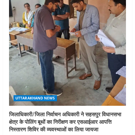
UTTARAKHAND NEWS
एमआईटी वर्ल्ड पीस यूनिवर्सिटी और जर्मनी के
बीएसबीआई के बीच समझौता; भारतीय छात्रों
को मिलेंगे वैश्विक अवसर
4
August 5, 2026
STATES NEWS
महाराज की राजस्थान के मुख्यमंत्री से
शिष्टाचार भेंट पर्यटन और सांस्कृतिक
गतिविधियों के विस्तार पर हुई चर्चा
5
August 4, 2026
UTTARAKHAND NEWS
जिलाधिकारी/जिला निर्वाचन अधिकारी ने सहसपुर विधानसभा
क्षेत्र के पोलिंग बूथों का निरीक्षण कर एसआईआर आपत्ति
निस्तारण शिविर की व्यवस्थाओं का लिया जायजा