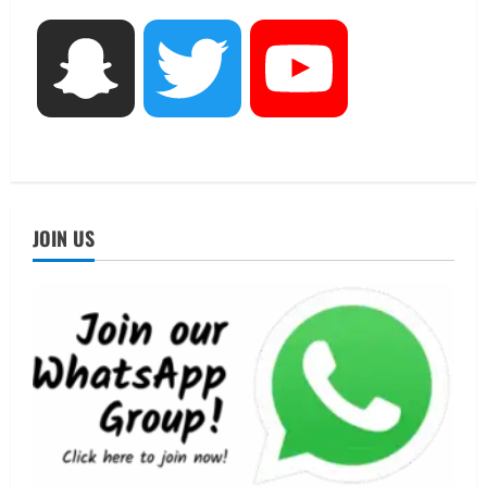
3
August 5, 2026
UTTARAKHAND NEWS
Snapchat
Twitter
YouTube
एमआईटी वर्ल्ड पीस यूनिवर्सिटी और जर्मनी के
बीएसबीआई के बीच समझौता; भारतीय छात्रों
को मिलेंगे वैश्विक अवसर
4
August 5, 2026
STATES NEWS
महाराज की राजस्थान के मुख्यमंत्री से
JOIN US
शिष्टाचार भेंट पर्यटन और सांस्कृतिक
गतिविधियों के विस्तार पर हुई चर्चा
5
August 4, 2026
UTTARAKHAND NEWS
जिलाधिकारी/जिला निर्वाचन अधिकारी ने
सहसपुर विधानसभा क्षेत्र के पोलिंग बूथों का
निरीक्षण कर एसआईआर आपत्ति निस्तारण
शिविर की व्यवस्थाओं का लिया जायजा
1
August 6, 2026