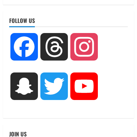
UTTARAKHAND NEWS
धामी कैबिनेट ने लिए कई महत्वपूर्ण निर्णय, अब
सामान्य वर्ग के पशुपालकों को भी गाय एवं भैंस
FOLLOW US
खरीद पर मिलेगा अनुदान, मजदूरी संहिता
नियमावली-2026 को मिली मंजूरी
2
August 7, 2026
Facebook
Threads
Instagram
UTTARAKHAND NEWS
नाबार्ड ने राष्ट्रीय हथकरघा दिवस के अवसर पर
मुंबई में तीन दिवसीय प्रदर्शनी का आयोजन किया
August 7, 2026
3
UTTARAKHAND NEWS
Snapchat
Twitter
YouTube
जिलाधिकारी/जिला निर्वाचन अधिकारी ने
सहसपुर विधानसभा क्षेत्र के पोलिंग बूथों का
निरीक्षण कर एसआईआर आपत्ति निस्तारण
शिविर की व्यवस्थाओं का लिया जायजा
4
August 6, 2026
UTTARAKHAND NEWS
तीलू रौतेली पुरस्कार के लिए 13 वीरांगनाओं का
JOIN US