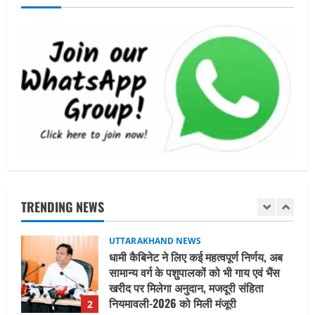
चयन : रेखा आर्या
August 6, 2026
5
UTTARAKHAND NEWS
15 अगस्त तक ई-केवाईसी नहीं कराई तो गैस
आपूर्ति पर पड़ सकता है असर
August 8, 2026
1
UTTARAKHAND NEWS
धामी कैबिनेट ने लिए कई महत्वपूर्ण निर्णय, अब
सामान्य वर्ग के पशुपालकों को भी गाय एवं भैंस
खरीद पर मिलेगा अनुदान, मजदूरी संहिता
TRENDING NEWS
नियमावली-2026 को मिली मंजूरी
2
August 7, 2026
UTTARAKHAND NEWS
नाबार्ड ने राष्ट्रीय हथकरघा दिवस के अवसर पर
मुंबई में तीन दिवसीय प्रदर्शनी का आयोजन किया
August 7, 2026
3