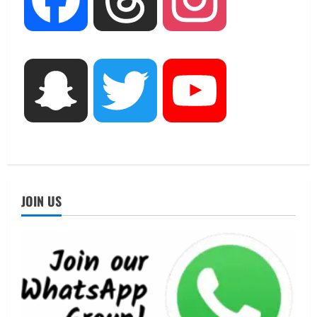
महाराज की राजस्थान के मुख्यमंत्री से
शिष्टाचार भेंट पर्यटन और सांस्कृतिक
गतिविधियों के विस्तार पर हुई चर्चा
3
August 4, 2026
UTTARAKHAND NEWS
Snapchat
Twitter
YouTube
नोमुरा रिपोर्ट: जंग के कारण भारत को हर वर्ष
₹14.15 लाख करोड़ का नुकसान, जो देश की
जीडीपी का 4.3% के बराबर
4
August 3, 2026
UTTARAKHAND NEWS
अल्पसंख्यक समाज के उत्थान के लिए सरकार
JOIN US
पूरी तरह प्रतिबद्ध, योजनाओं का लाभ बिना
किसी भेदभाव के अंतिम व्यक्ति तक पहुंचेगा:
मुख्यमंत्री धामी
5
August 2, 2026
UTTARAKHAND NEWS
मिस उत्तराखंड 2026 के सब-कॉन्टेस्ट ‘मिस
ब्यूटीफुल आइज़’ एवं ‘मिस ब्यूटीफुल हेयर’ का
आयोजन