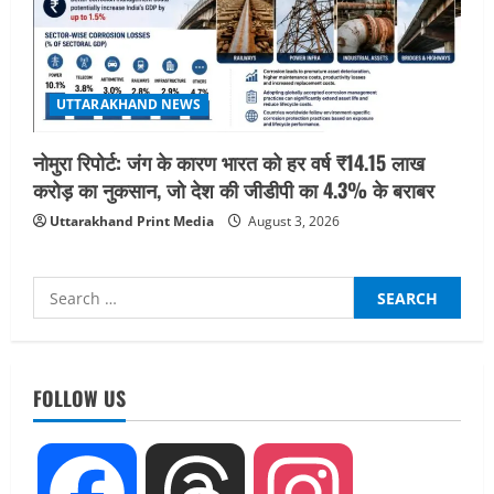
UTTARAKHAND NEWS
नोमुरा रिपोर्ट: जंग के कारण भारत को हर वर्ष ₹14.15 लाख
करोड़ का नुकसान, जो देश की जीडीपी का 4.3% के बराबर
Uttarakhand Print Media
August 3, 2026
Search
for:
UTTARAKHAND NEWS
एमआईटी वर्ल्ड पीस यूनिवर्सिटी और जर्मनी के
बीएसबीआई के बीच समझौता; भारतीय छात्रों
FOLLOW US
को मिलेंगे वैश्विक अवसर
2
August 5, 2026
STATES NEWS
Facebook
Threads
Instagram