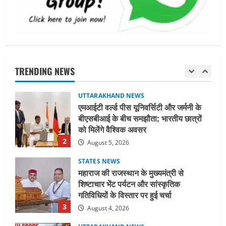
1
August 5, 2026
UTTARAKHAND NEWS
एमआईटी वर्ल्ड पीस यूनिवर्सिटी और जर्मनी के
बीएसबीआई के बीच समझौता; भारतीय छात्रों
को मिलेंगे वैश्विक अवसर
TRENDING NEWS
2
August 5, 2026
STATES NEWS
महाराज की राजस्थान के मुख्यमंत्री से
शिष्टाचार भेंट पर्यटन और सांस्कृतिक
गतिविधियों के विस्तार पर हुई चर्चा
3
August 4, 2026
UTTARAKHAND NEWS
नोमुरा रिपोर्ट: जंग के कारण भारत को हर वर्ष
₹14.15 लाख करोड़ का नुकसान, जो देश की
जीडीपी का 4.3% के बराबर
4
August 3, 2026