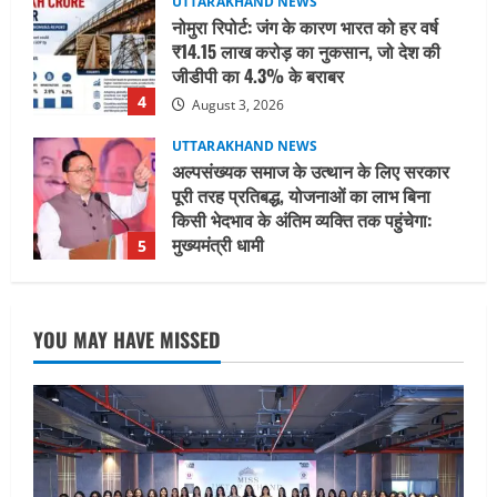
UTTARAKHAND NEWS
अल्पसंख्यक समाज के उत्थान के लिए सरकार
पूरी तरह प्रतिबद्ध, योजनाओं का लाभ बिना
किसी भेदभाव के अंतिम व्यक्ति तक पहुंचेगा:
मुख्यमंत्री धामी
5
August 2, 2026
UTTARAKHAND NEWS
मिस उत्तराखंड 2026 के सब-कॉन्टेस्ट ‘मिस
ब्यूटीफुल आइज़’ एवं ‘मिस ब्यूटीफुल हेयर’ का
आयोजन
1
August 5, 2026
UTTARAKHAND NEWS
एमआईटी वर्ल्ड पीस यूनिवर्सिटी और जर्मनी के
YOU MAY HAVE MISSED
बीएसबीआई के बीच समझौता; भारतीय छात्रों
को मिलेंगे वैश्विक अवसर
2
August 5, 2026
STATES NEWS
महाराज की राजस्थान के मुख्यमंत्री से
शिष्टाचार भेंट पर्यटन और सांस्कृतिक