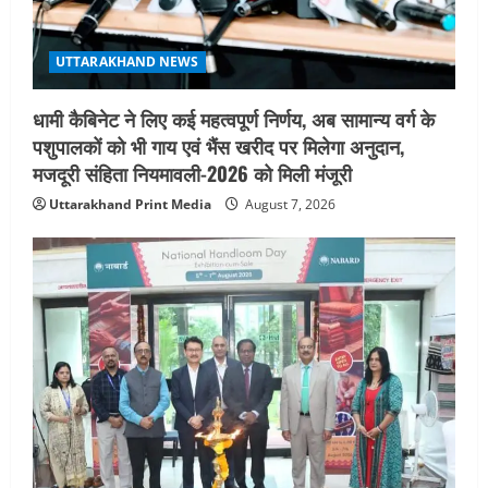
UTTARAKHAND NEWS
मिस उत्तराखंड 2026 के सब-कॉन्टेस्ट ‘मिस
UTTARAKHAND NEWS
ब्यूटीफुल आइज़’ एवं ‘मिस ब्यूटीफुल हेयर’ का
आयोजन
धामी कैबिनेट ने लिए कई महत्वपूर्ण निर्णय, अब सामान्य वर्ग के
5
August 5, 2026
पशुपालकों को भी गाय एवं भैंस खरीद पर मिलेगा अनुदान,
मजदूरी संहिता नियमावली-2026 को मिली मंजूरी
Uttarakhand Print Media
August 7, 2026