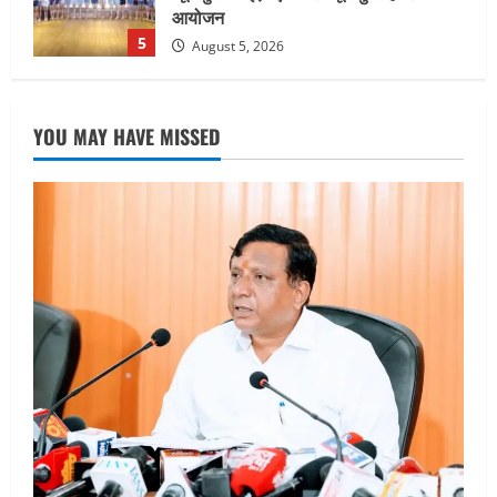
खरीद पर मिलेगा अनुदान, मजदूरी संहिता
नियमावली-2026 को मिली मंजूरी
1
August 7, 2026
UTTARAKHAND NEWS
नाबार्ड ने राष्ट्रीय हथकरघा दिवस के अवसर पर
YOU MAY HAVE MISSED
मुंबई में तीन दिवसीय प्रदर्शनी का आयोजन किया
August 7, 2026
2
UTTARAKHAND NEWS
जिलाधिकारी/जिला निर्वाचन अधिकारी ने
सहसपुर विधानसभा क्षेत्र के पोलिंग बूथों का
निरीक्षण कर एसआईआर आपत्ति निस्तारण
शिविर की व्यवस्थाओं का लिया जायजा
3
August 6, 2026
UTTARAKHAND NEWS
तीलू रौतेली पुरस्कार के लिए 13 वीरांगनाओं का
चयन : रेखा आर्या
August 6, 2026
4