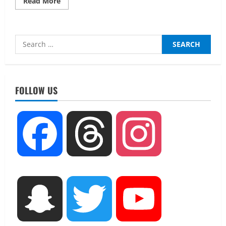
Read
Read More
more
about
मानसून
में
लापरवाही
Search
नहीं
होगी
for:
बर्दाश्त,
जनसुरक्षा
UTTARAKHAND NEWS
सर्वाेच्च
नाबार्ड ने राष्ट्रीय हथकरघा दिवस के अवसर पर
प्राथमिकताः
डॉ0
मुंबई में तीन दिवसीय प्रदर्शनी का आयोजन किया
FOLLOW US
आशीष
चौहान
August 7, 2026
2
UTTARAKHAND NEWS
Facebook
Threads
Instagram
जिलाधिकारी/जिला निर्वाचन अधिकारी ने
सहसपुर विधानसभा क्षेत्र के पोलिंग बूथों का
निरीक्षण कर एसआईआर आपत्ति निस्तारण
शिविर की व्यवस्थाओं का लिया जायजा
3
August 6, 2026
Snapchat
Twitter
YouTube
UTTARAKHAND NEWS
तीलू रौतेली पुरस्कार के लिए 13 वीरांगनाओं का
चयन : रेखा आर्या