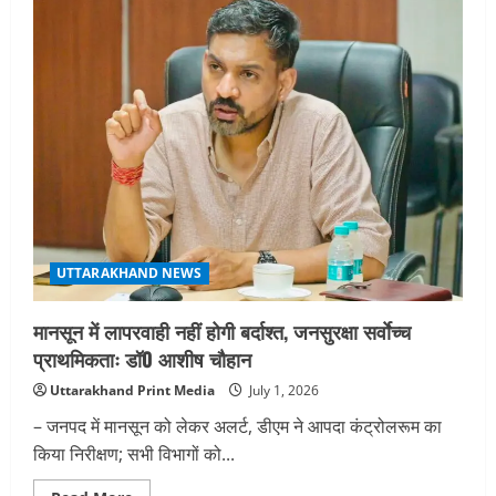
शिक्षा
सुधार
का
नया
अध्याय
शुरू,
मदरसा
बोर्ड
समाप्त
कर
बना
नया
शिक्षा
मॉडल
:
मुख्यमंत्री
धामी
UTTARAKHAND NEWS
मानसून में लापरवाही नहीं होगी बर्दाश्त, जनसुरक्षा सर्वाेच्च
प्राथमिकताः डॉ0 आशीष चौहान
Uttarakhand Print Media
July 1, 2026
– जनपद में मानसून को लेकर अलर्ट, डीएम ने आपदा कंट्रोलरूम का
किया निरीक्षण; सभी विभागों को...