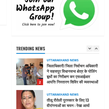
एमआईटी वर्ल्ड पीस यूनिवर्सिटी और
जर्मनी के बीएसबीआई के बीच समझौता;
भारतीय छात्रों को मिलेंगे वैश्विक
अवसर
5
August 5, 2026
UTTARAKHAND NEWS
नाबार्ड ने राष्ट्रीय हथकरघा दिवस के
अवसर पर मुंबई में तीन दिवसीय
प्रदर्शनी का आयोजन किया
TRENDING NEWS
1
August 7, 2026
UTTARAKHAND NEWS
जिलाधिकारी/जिला निर्वाचन अधिकारी
ने सहसपुर विधानसभा क्षेत्र के पोलिंग
बूथों का निरीक्षण कर एसआईआर
आपत्ति निस्तारण शिविर की व्यवस्थाओं
2
का लिया जायजा
August 6, 2026
UTTARAKHAND NEWS
तीलू रौतेली पुरस्कार के लिए 13
वीरांगनाओं का चयन : रेखा आर्या