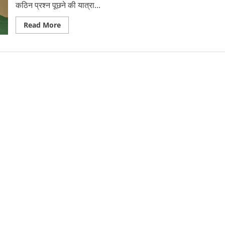
कठिन प्रश्न पूछने की यात्रा...
Read
Read More
more
about
‘द
अनबिकमिंग’
ने
देहरादून
में
छेड़ा
आत्ममंथन
का
संवाद,
सफलता
से
आगे
जीवन
के
उद्देश्य
पर
हुई
सार्थक
चर्चा