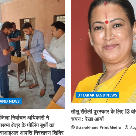
UTTARAKHAND NEWS
AND NEWS
तीलू रौतेली पुरस्कार के लिए 13 वी
िला निर्वाचन अधिकारी ने
चयन : रेखा आर्या
भा क्षेत्र के पोलिंग बूथों का
Uttarakhand Print Media
Aug
 एसआईआर आपत्ति निस्तारण शिविर