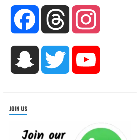
August 7, 2026
2
UTTARAKHAND NEWS
Facebook
Threads
Instagram
जिलाधिकारी/जिला निर्वाचन अधिकारी ने
सहसपुर विधानसभा क्षेत्र के पोलिंग बूथों का
निरीक्षण कर एसआईआर आपत्ति निस्तारण
शिविर की व्यवस्थाओं का लिया जायजा
3
August 6, 2026
Snapchat
Twitter
YouTube
UTTARAKHAND NEWS
तीलू रौतेली पुरस्कार के लिए 13 वीरांगनाओं का
चयन : रेखा आर्या
August 6, 2026
4
UTTARAKHAND NEWS
मिस उत्तराखंड 2026 के सब-कॉन्टेस्ट ‘मिस
JOIN US
ब्यूटीफुल आइज़’ एवं ‘मिस ब्यूटीफुल हेयर’ का
आयोजन
5
August 5, 2026
UTTARAKHAND NEWS