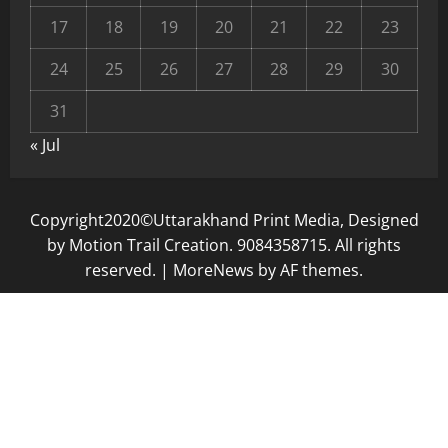
17
18
19
20
21
22
23
24
25
26
27
28
29
30
31
« Jul
Copyright2020©Uttarakhand Print Media, Designed
by Motion Trail Creation. 9084358715. All rights
reserved.
|
MoreNews
by AF themes.