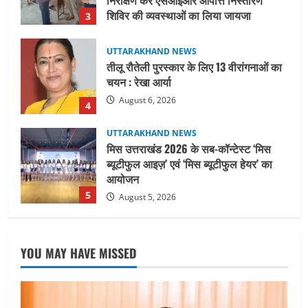
August 6, 2026
4
UTTARAKHAND NEWS
मिस उत्तराखंड 2026 के सब-कॉन्टेस्ट ‘मिस
ब्यूटीफुल आइज़’ एवं ‘मिस ब्यूटीफुल हेयर’ का
आयोजन
5
August 5, 2026
UTTARAKHAND NEWS
धामी कैबिनेट ने लिए कई महत्वपूर्ण निर्णय, अब
सामान्य वर्ग के पशुपालकों को भी गाय एवं भैंस
खरीद पर मिलेगा अनुदान, मजदूरी संहिता
नियमावली-2026 को मिली मंजूरी
1
August 7, 2026
UTTARAKHAND NEWS
नाबार्ड ने राष्ट्रीय हथकरघा दिवस के अवसर पर
YOU MAY HAVE MISSED
मुंबई में तीन दिवसीय प्रदर्शनी का आयोजन किया
August 7, 2026
2