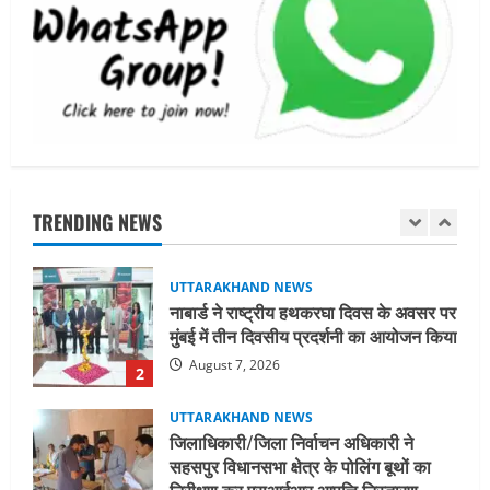
धामी कैबिनेट ने लिए कई महत्वपूर्ण निर्णय, अब
सामान्य वर्ग के पशुपालकों को भी गाय एवं भैंस
खरीद पर मिलेगा अनुदान, मजदूरी संहिता
नियमावली-2026 को मिली मंजूरी
1
August 7, 2026
UTTARAKHAND NEWS
नाबार्ड ने राष्ट्रीय हथकरघा दिवस के अवसर पर
मुंबई में तीन दिवसीय प्रदर्शनी का आयोजन किया
TRENDING NEWS
August 7, 2026
2
UTTARAKHAND NEWS
जिलाधिकारी/जिला निर्वाचन अधिकारी ने
सहसपुर विधानसभा क्षेत्र के पोलिंग बूथों का
निरीक्षण कर एसआईआर आपत्ति निस्तारण
शिविर की व्यवस्थाओं का लिया जायजा
3
August 6, 2026
UTTARAKHAND NEWS
तीलू रौतेली पुरस्कार के लिए 13 वीरांगनाओं का
चयन : रेखा आर्या