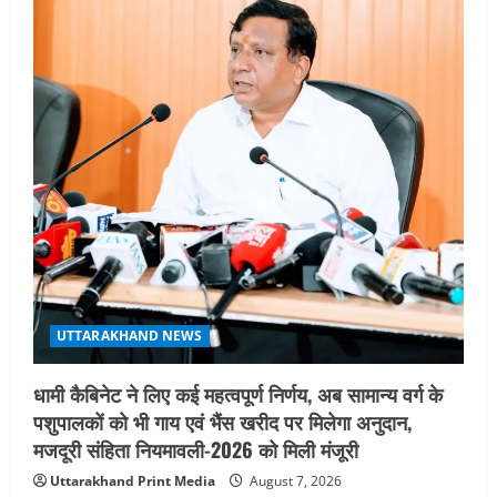
UTTARAKHAND NEWS
जिलाधिकारी/जिला निर्वाचन अधिकारी ने
सहसपुर विधानसभा क्षेत्र के पोलिंग बूथों का
निरीक्षण कर एसआईआर आपत्ति निस्तारण
शिविर की व्यवस्थाओं का लिया जायजा
3
August 6, 2026
UTTARAKHAND NEWS
तीलू रौतेली पुरस्कार के लिए 13 वीरांगनाओं का
चयन : रेखा आर्या
August 6, 2026
4
UTTARAKHAND NEWS
मिस उत्तराखंड 2026 के सब-कॉन्टेस्ट ‘मिस
UTTARAKHAND NEWS
ब्यूटीफुल आइज़’ एवं ‘मिस ब्यूटीफुल हेयर’ का
आयोजन
धामी कैबिनेट ने लिए कई महत्वपूर्ण निर्णय, अब सामान्य वर्ग के
5
August 5, 2026
पशुपालकों को भी गाय एवं भैंस खरीद पर मिलेगा अनुदान,
मजदूरी संहिता नियमावली-2026 को मिली मंजूरी
Uttarakhand Print Media
August 7, 2026