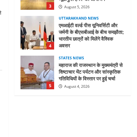
3
August 5, 2026
े
UTTARAKHAND NEWS
एमआईटी वर्ल्ड पीस यूनिवर्सिटी और
जर्मनी के बीएसबीआई के बीच समझौता;
भारतीय छात्रों को मिलेंगे वैश्विक
अवसर
4
August 5, 2026
STATES NEWS
महाराज की राजस्थान के मुख्यमंत्री से
शिष्टाचार भेंट पर्यटन और सांस्कृतिक
गतिविधियों के विस्तार पर हुई चर्चा
5
August 4, 2026
UTTARAKHAND NEWS
जिलाधिकारी/जिला निर्वाचन अधिकारी
ने सहसपुर विधानसभा क्षेत्र के पोलिंग
बूथों का निरीक्षण कर एसआईआर
आपत्ति निस्तारण शिविर की व्यवस्थाओं
1
का लिया जायजा