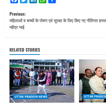
P
Previous:
महिलाओं व बच्चों के पोषण एवं सुरक्षा के लिए किए गए नीतिगत हस्तक्
o
महेंद्र भाई
s
t
RELATED STORIES
n
a
v
i
g
UTTAR PRADES
UTTAR PRADESH NEWS
a