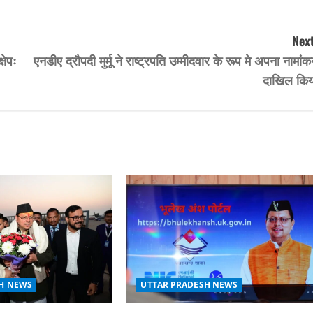
Next
षेपः
एनडीए द्रौपदी मुर्मू ने राष्ट्रपति उम्मीदवार के रूप मे अपना नामां
दाखिल किय
UTTAR PRADESH NEWS
H NEWS