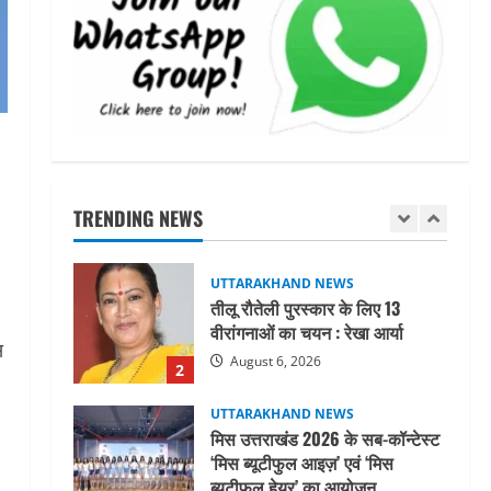
महाराज की राजस्थान के मुख्यमंत्री से
शिष्टाचार भेंट पर्यटन और सांस्कृतिक
गतिविधियों के विस्तार पर हुई चर्चा
5
August 4, 2026
UTTARAKHAND NEWS
जिलाधिकारी/जिला निर्वाचन अधिकारी
ने सहसपुर विधानसभा क्षेत्र के पोलिंग
बूथों का निरीक्षण कर एसआईआर
TRENDING NEWS
आपत्ति निस्तारण शिविर की व्यवस्थाओं
1
का लिया जायजा
August 6, 2026
UTTARAKHAND NEWS
तीलू रौतेली पुरस्कार के लिए 13
वीरांगनाओं का चयन : रेखा आर्या
स
August 6, 2026
2
UTTARAKHAND NEWS
मिस उत्तराखंड 2026 के सब-कॉन्टेस्ट
‘मिस ब्यूटीफुल आइज़’ एवं ‘मिस
ब्यूटीफुल हेयर’ का आयोजन