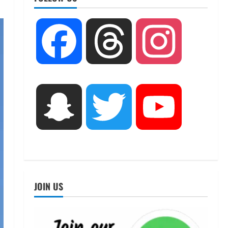
UTTARAKHAND NEWS
तीलू रौतेली पुरस्कार के लिए 13
Facebook
Threads
Instagram
वीरांगनाओं का चयन : रेखा आर्या
August 6, 2026
2
UTTARAKHAND NEWS
मिस उत्तराखंड 2026 के सब-कॉन्टेस्ट
Snapchat
Twitter
YouTube
‘मिस ब्यूटीफुल आइज़’ एवं ‘मिस
ब्यूटीफुल हेयर’ का आयोजन
3
August 5, 2026
UTTARAKHAND NEWS
एमआईटी वर्ल्ड पीस यूनिवर्सिटी और
जर्मनी के बीएसबीआई के बीच समझौता;
JOIN US
भारतीय छात्रों को मिलेंगे वैश्विक
अवसर
4
August 5, 2026
STATES NEWS